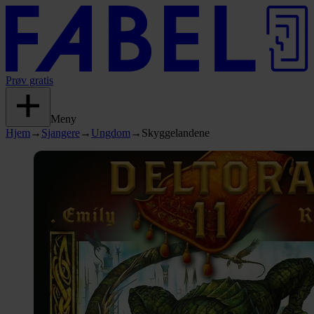
Prøv gratis
Meny
Hjem
→
Sjangere
→
Ungdom
→
Skyggelandene