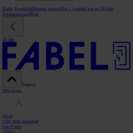
Emily Rodda
Stillhetens skoger
Del 1 i serien
Lest av:
Kristin
Zachariassen
299
kr
Se alle
Toppen
Min konto
Hjelp
Ofte stilte spørsmål
Om Fabel
Vilkår