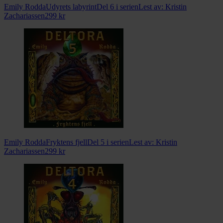
Emily Rodda
Udyrets labyrint
Del 6 i serien
Lest av:
Kristin
Zachariassen
299
kr
Emily Rodda
Fryktens fjell
Del 5 i serien
Lest av:
Kristin
Zachariassen
299
kr