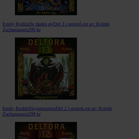
Emily Rodda
De dødes øy
Del 3 i serien
Lest av:
Kristin
Zachariassen
299
kr
Emily Rodda
Skyggeporten
Del 2 i serien
Lest av:
Kristin
Zachariassen
299
kr