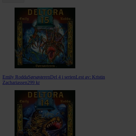
Emily Rodda
Sørsøsteren
Del 4 i serien
Lest av:
Kristin
Zachariassen
299
kr