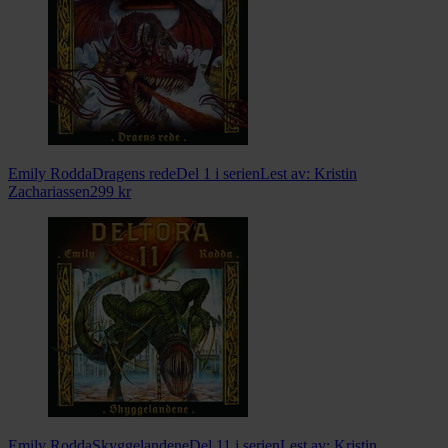
Emily Rodda
Dragens rede
Del 1 i serien
Lest av:
Kristin
Zachariassen
299
kr
Emily Rodda
Skyggelandene
Del 11 i serien
Lest av:
Kristin