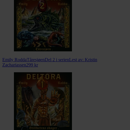
Emily Rodda
Tåresjøen
Del 2 i serien
Lest av:
Kristin
Zachariassen
299
kr