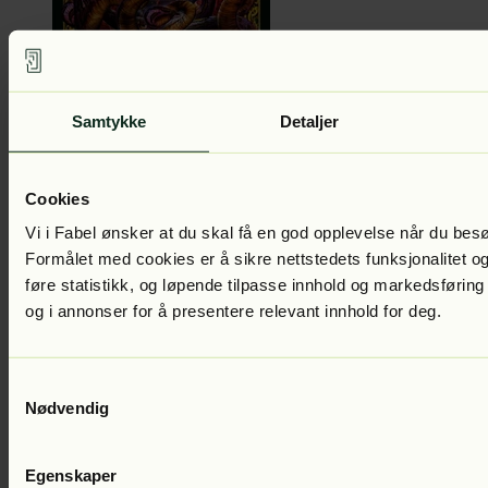
Emily Rodda
Fryktens hule
Del 9 i serien
Lest av:
Kristin
Samtykke
Detaljer
Zachariassen
299
kr
Cookies
Vi i Fabel ønsker at du skal få en god opplevelse når du bes
Formålet med cookies er å sikre nettstedets funksjonalitet og
føre statistikk, og løpende tilpasse innhold og markedsføring
og i annonser for å presentere relevant innhold for deg.
Samtykkevalg
Emily Rodda
Tilbake til Del
Del 8 i serien
Lest av:
Kristin
Nødvendig
Zachariassen
299
kr
Egenskaper