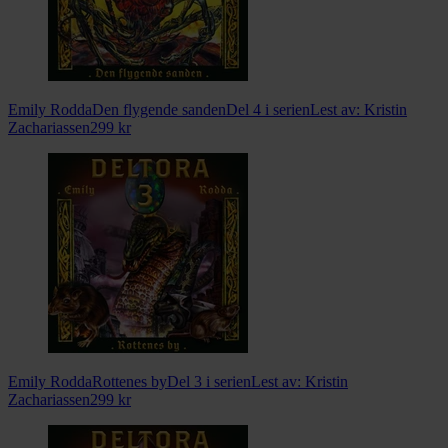
Emily Rodda
Den flygende sanden
Del 4 i serien
Lest av:
Kristin
Zachariassen
299
kr
Emily Rodda
Rottenes by
Del 3 i serien
Lest av:
Kristin
Zachariassen
299
kr