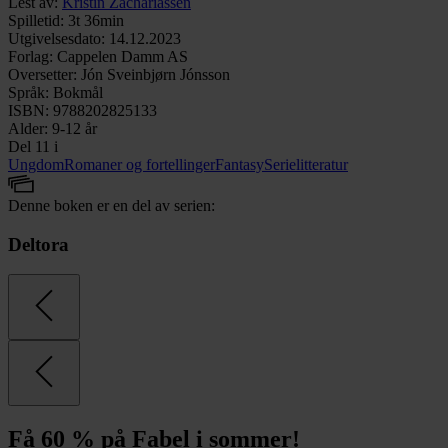
Lest av
:
Kristin Zachariassen
Spilletid
:
3t 36min
Utgivelsesdato
:
14.12.2023
Forlag
:
Cappelen Damm AS
Oversetter
:
Jón Sveinbjørn Jónsson
Språk
:
Bokmål
ISBN
:
9788202825133
Alder
:
9-12 år
Del 11 i
Ungdom
Romaner og fortellinger
Fantasy
Serielitteratur
Denne boken er en del av serien:
Deltora
Få 60 % på Fabel i sommer!