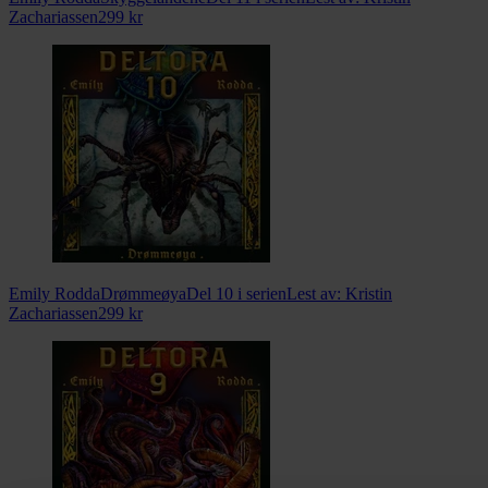
Zachariassen
299
kr
Emily Rodda
Drømmeøya
Del 10 i serien
Lest av:
Kristin
Zachariassen
299
kr