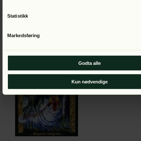
Statistikk
Markedsføring
Emily Rodda
De fortaptes dal
Del 7 i serien
Lest av:
Kristin
Godta alle
Zachariassen
299
kr
Kun nødvendige