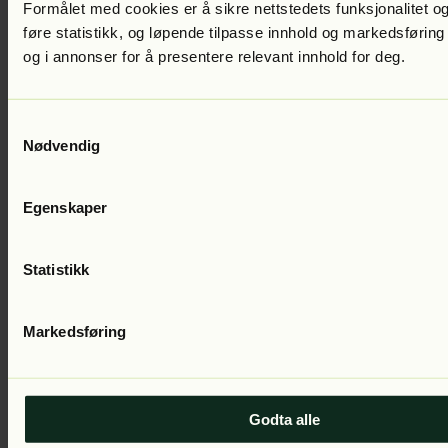
Formålet med cookies er å sikre nettstedets funksjonalitet og
Maksimal
Navn
Leverandør
Hensikt
lagringsvar
føre statistikk, og løpende tilpasse innhold og markedsføring
og i annonser for å presentere relevant innhold for deg.
CookieCons
Cookiebot
Enables cookie consent
1 år
entBulkSetti
across multiple websites
ng-#
Samtykkevalg
Nødvendig
Statistikk (1)
Egenskaper
Statistikk-cookies hjelper eiere til å forstå hvordan besøkende
kommuniserer med nettsteder ved å samle inn og rapportere
informasjon anonymt.
Statistikk
Maksimal
Navn
Leverandør
Hensikt
lagringsvar
1
m.stripe.com
Registers data on
Økt
Markedsføring
visitors' website-
behaviour. This is used
for internal analysis and
website optimization.
Godta alle