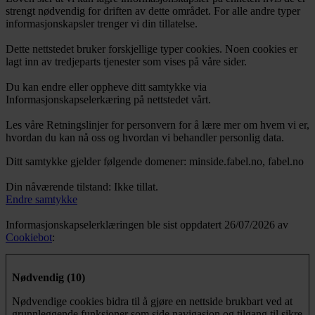
strengt nødvendig for driften av dette området. For alle andre typer
informasjonskapsler trenger vi din tillatelse.
Dette nettstedet bruker forskjellige typer cookies. Noen cookies er
lagt inn av tredjeparts tjenester som vises på våre sider.
Du kan endre eller oppheve ditt samtykke via
Informasjonskapselerkæring på nettstedet vårt.
Les våre Retningslinjer for personvern for å lære mer om hvem vi er,
hvordan du kan nå oss og hvordan vi behandler personlig data.
Ditt samtykke gjelder følgende domener: minside.fabel.no, fabel.no
Din nåværende tilstand: Ikke tillat.
Endre samtykke
Informasjonskapselerklæringen ble sist oppdatert 26/07/2026 av
Cookiebot
:
Nødvendig (10)
Nødvendige cookies bidra til å gjøre en nettside brukbart ved at
grunnleggende funksjoner som side navigasjon og tilgang til sikre