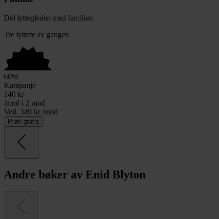
Del lyttegleden med familien
Tre lyttere av gangen
60
%
Kampanje
140
kr
/mnd i 2 mnd
Veil. 349 kr /mnd
Prøv gratis
Andre bøker av Enid Blyton