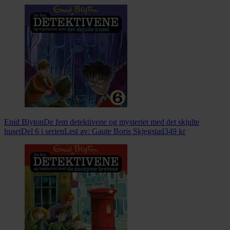
Enid Blyton
De fem detektivene og mysteriet med det skjulte
huset
Del 6 i serien
Lest av:
Gaute Boris Skjegstad
349
kr