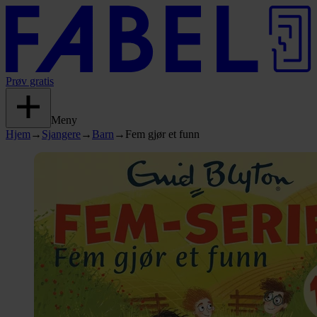
Prøv gratis
Meny
Hjem
→
Sjangere
→
Barn
→
Fem gjør et funn