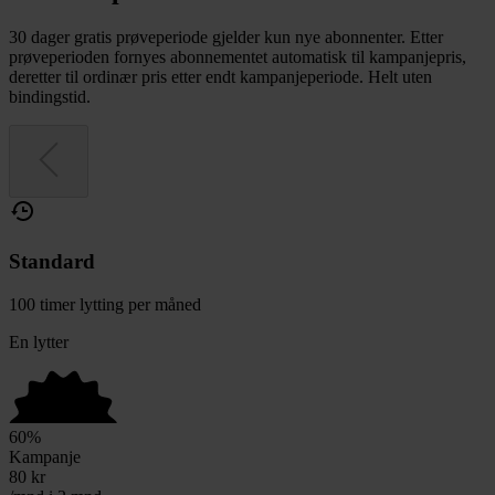
30 dager gratis prøveperiode gjelder kun nye abonnenter. Etter
prøveperioden fornyes abonnementet automatisk til kampanjepris,
deretter til ordinær pris etter endt kampanjeperiode. Helt uten
bindingstid.
Standard
100 timer lytting per måned
En lytter
60
%
Kampanje
80
kr