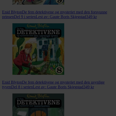
Enid Blyton
De fem detektivene og mysteriet med den forsvunne
prinsen
Del 9 i serien
Lest av:
Gaute Boris Skjegstad
349
kr
Enid Blyton
De fem detektivene og mysteriet med den usynlige
tyven
Del 8 i serien
Lest av:
Gaute Boris Skjegstad
349
kr