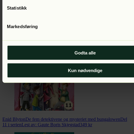
Statistikk
Markedsføring
Enid Blyton
De fem detektivene og mysteriet med
dobbeltgjengeren
Del 12 i serien
Lest av:
Gaute Boris Skjegstad
349
kr
Godta alle
Kun nødvendige
Enid Blyton
De fem detektivene og mysteriet med bungalowen
Del
11 i serien
Lest av:
Gaute Boris Skjegstad
349
kr