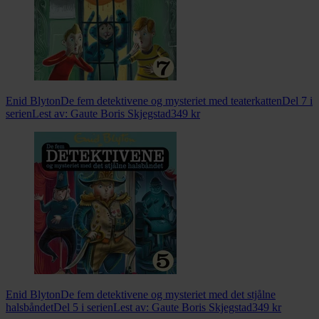
Enid Blyton
De fem detektivene og mysteriet med teaterkatten
Del 7 i
serien
Lest av:
Gaute Boris Skjegstad
349
kr
Enid Blyton
De fem detektivene og mysteriet med det stjålne
halsbåndet
Del 5 i serien
Lest av:
Gaute Boris Skjegstad
349
kr