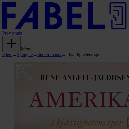
Prøv gratis
Meny
Hjem
→
Sjangere
→
Serieromaner
→
I kjærlighetens spor