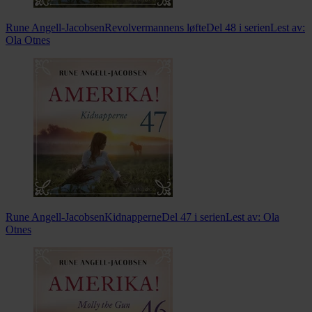
Rune Angell-Jacobsen
Revolvermannens løfte
Del 48 i serien
Lest av:
Ola Otnes
Rune Angell-Jacobsen
Kidnapperne
Del 47 i serien
Lest av:
Ola
Otnes