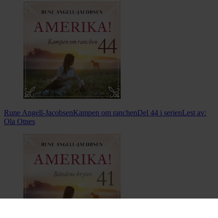
Rune Angell-Jacobsen
Kampen om ranchen
Del 44 i serien
Lest av:
Ola Otnes