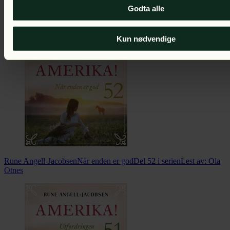
Godta alle
Rune Angell-Jacobsen
Maries nye liv
Lest av:
Hanna Børseth
Rønningen
Kun nødvendige
Rune Angell-Jacobsen
Når enden er god
Del 52 i serien
Lest av:
Ola
Otnes