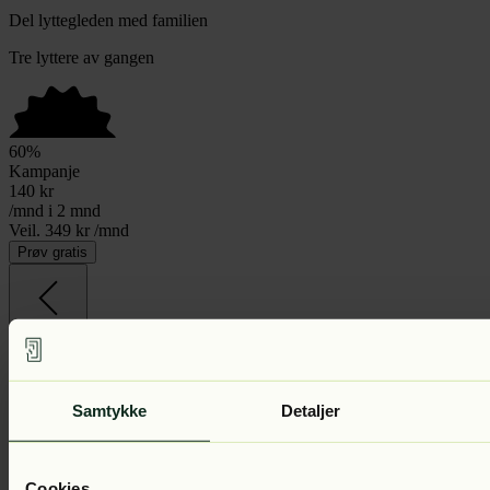
Del lyttegleden med familien
Tre lyttere av gangen
60
%
Kampanje
140
kr
/mnd i 2 mnd
Veil. 349 kr /mnd
Prøv gratis
Andre bøker av Rune Angell-Jacobsen
Samtykke
Detaljer
Cookies