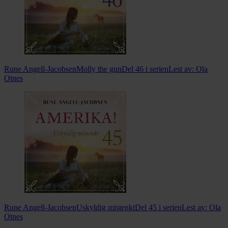
Rune Angell-Jacobsen
Molly the gun
Del 46 i serien
Lest av:
Ola
Otnes
Rune Angell-Jacobsen
Uskyldig mistenkt
Del 45 i serien
Lest av:
Ola
Otnes