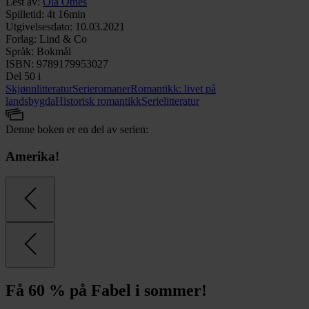
Lest av
:
Ola Otnes
Spilletid
:
4t 16min
Utgivelsesdato
:
10.03.2021
Forlag
:
Lind & Co
Språk
:
Bokmål
ISBN
:
9789179953027
Del 50 i
Skjønnlitteratur
Serieromaner
Romantikk: livet på
landsbygda
Historisk romantikk
Serielitteratur
Denne boken er en del av serien:
Amerika!
Få 60 % på Fabel i sommer!