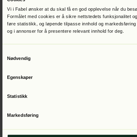
Vi i Fabel ønsker at du skal få en god opplevelse når du bes
Formålet med cookies er å sikre nettstedets funksjonalitet og
føre statistikk, og løpende tilpasse innhold og markedsføring
og i annonser for å presentere relevant innhold for deg.
Samtykkevalg
Nødvendig
Rune Angell-Jacobsen
Vergeløs
Lest av:
Hanna Børseth Rønningen
Egenskaper
Statistikk
Markedsføring