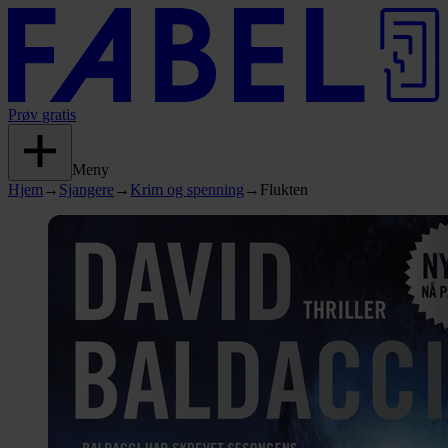
Prøv gratis
Meny
Hjem
→
Sjangere
→
Krim og spenning
→
Flukten