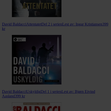
David Baldacci
Attentatet
Del 2 i serien
Lest av:
Ingar Kristiansen
399
kr
David Baldacci
Uskyldig
Del 1 i serien
Lest av:
Bjørn Eivind
Aasland
399
kr