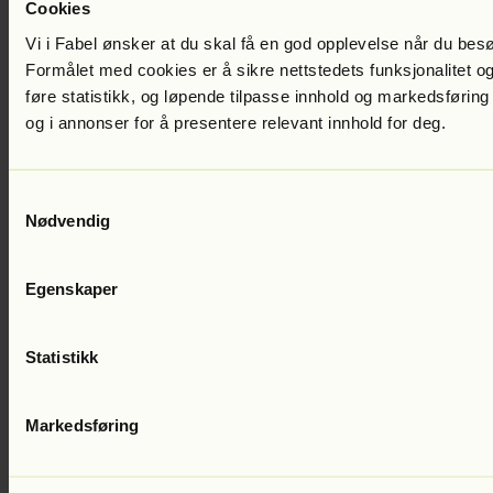
Cookies
Vi i Fabel ønsker at du skal få en god opplevelse når du bes
Formålet med cookies er å sikre nettstedets funksjonalitet og
føre statistikk, og løpende tilpasse innhold og markedsføring
David Baldacci
Ingenmannsland
Del 4 i serien
Lest av:
Jonathan
og i annonser for å presentere relevant innhold for deg.
Espolin-Johnson
399
kr
Samtykkevalg
Nødvendig
Egenskaper
Statistikk
David Baldacci
Flukten
Del 3 i serien
Lest av:
Jonathan Espolin-
Markedsføring
Johnson
399
kr