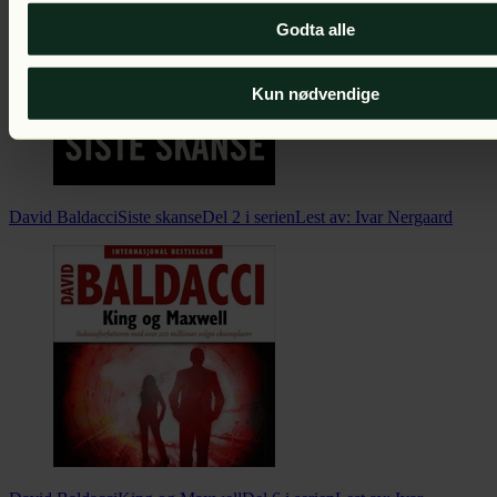
Godta alle
Kun nødvendige
David Baldacci
Siste skanse
Del 2 i serien
Lest av:
Ivar Nergaard