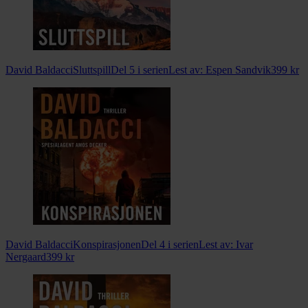
David Baldacci
Sluttspill
Del 5 i serien
Lest av:
Espen Sandvik
399
kr
David Baldacci
Konspirasjonen
Del 4 i serien
Lest av:
Ivar
Nergaard
399
kr