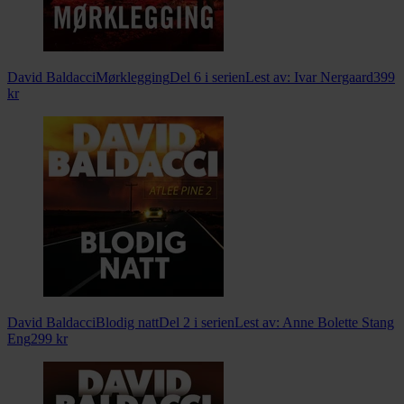
David Baldacci
Mørklegging
Del 6 i serien
Lest av:
Ivar Nergaard
399
kr
David Baldacci
Blodig natt
Del 2 i serien
Lest av:
Anne Bolette Stang
Eng
299
kr