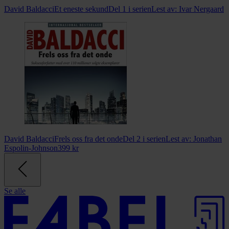
David Baldacci
Et eneste sekund
Del 1 i serien
Lest av:
Ivar Nergaard
David Baldacci
Frels oss fra det onde
Del 2 i serien
Lest av:
Jonathan
Espolin-Johnson
399
kr
Se alle