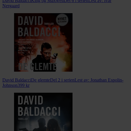
David Baldacci
King og Maxwell
Del 6 i serien
Lest av:
Ivar
Nergaard
David Baldacci
De glemte
Del 2 i serien
Lest av:
Jonathan Espolin-
Johnson
399
kr