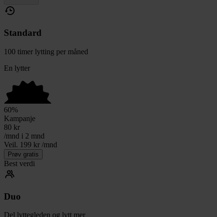
Standard
100 timer lytting per måned
En lytter
60
%
Kampanje
80
kr
/mnd i 2 mnd
Veil. 199 kr /mnd
Prøv gratis
Best verdi
Duo
Del lyttegleden og lytt mer