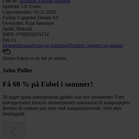
Lest av
:
Jonathan Espolin-Johnson
Spilletid
:
13t 11min
Utgivelsesdato
:
03.11.2020
Forlag
:
Cappelen Damm AS
Oversetter
:
Roar Sørensen
Språk
:
Bokmål
ISBN
:
9788202655174
Del 3 i
Skjønnlitteratur
Krim og spenning
Thrillere: agenter og spioner
Denne boken er en del av serien:
John Puller
Få 60 % på Fabel i sommer!
30 dager gratis prøveperiode gjelder kun nye abonnenter. Etter
prøveperioden fornyes abonnementet automatisk til kampanjepris,
deretter til ordinær pris etter endt kampanjeperiode. Helt uten
bindingstid.