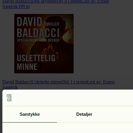
David Baldacci
Den skyldige
Del 4 i serien
Lest av:
Espen
Sandvik
399
kr
David Baldacci
Uslettelig minne
Del 1 i serien
Lest av:
Espen
Sandvik
Samtykke
Detaljer