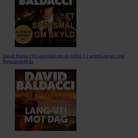
David Baldacci
Et spørsmål om skyld
Del 1 i serien
Lest av:
Ivar
Nergaard
449
kr