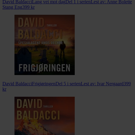
David Baldacci
Lang vei mot dag
Del 1 i serien
Lest av:
Anne Bolette
Stang Eng
399
kr
David Baldacci
Frigjøringen
Del 5 i serien
Lest av:
Ivar Nergaard
399
kr