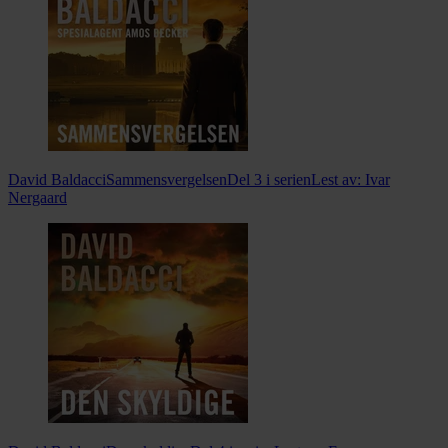
David Baldacci
Sammensvergelsen
Del 3 i serien
Lest av:
Ivar
Nergaard