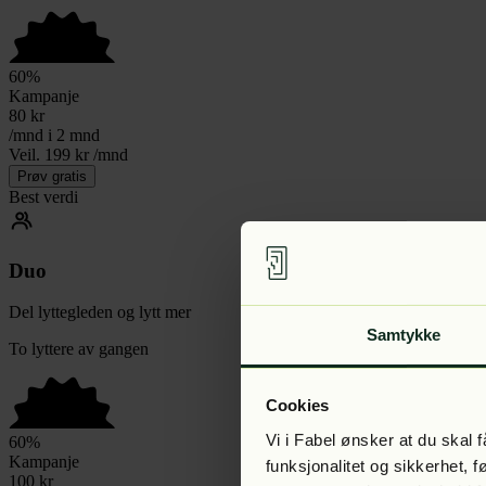
60
%
Kampanje
80
kr
/mnd i 2 mnd
Veil. 199 kr /mnd
Prøv gratis
Best verdi
Duo
Del lyttegleden og lytt mer
Samtykke
To lyttere av gangen
Cookies
Vi i Fabel ønsker at du skal
60
%
Kampanje
funksjonalitet og sikkerhet, 
100
kr