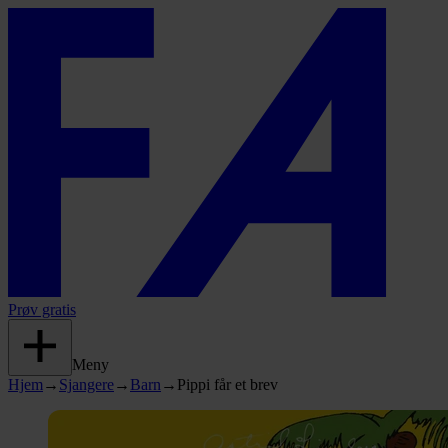
Prøv gratis
Meny
Hjem
→
Sjangere
→
Barn
→
Pippi får et brev