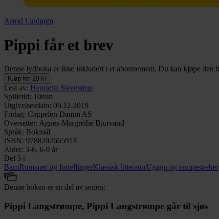
Astrid Lindgren
Pippi får et brev
Denne lydboka er ikke inkludert i et abonnement. Du kan kjøpe den her
Kjøp for 29 kr
Lest av
:
Henriette Steenstrup
Spilletid
:
10min
Utgivelsesdato
:
09.12.2019
Forlag
:
Cappelen Damm AS
Oversetter
:
Agnes-Margrethe Bjorvand
Språk
:
Bokmål
ISBN
:
9788202665913
Alder
:
3-6, 6-9 år
Del 5 i
Barn
Romaner og fortellinger
Klassisk litteratur
Ugagn og rampestreker
Denne boken er en del av serien:
Pippi Langstrømpe, Pippi Langstrømpe går til sjøs