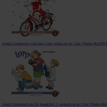
Astrid Lindgren
Jo visst kan Lotta sykle
Lest av:
Unn Vibeke Hol
299
k
Astrid Lindgren
Lotta får besøk
Del 3 i serien
Lest av:
Unn Vibeke Hol