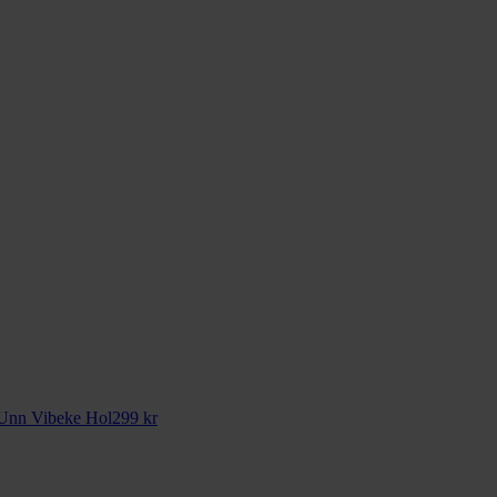
Unn Vibeke Hol
299
kr