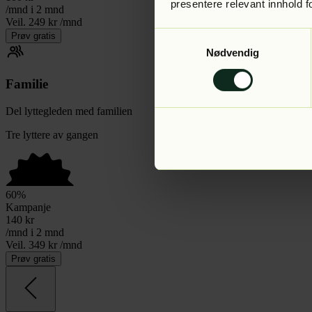
presentere relevant innhold f
/mnd i 2 mnd
Veil. 249 kr /mnd
Samtykkevalg
Prøv gratis
Nødvendig
Familie
Del lyttegleden med familien
Tre lyttere av gangen
60
%
Kampanje
140
kr
/mnd i 2 mnd
Veil. 349 kr /mnd
Prøv gratis