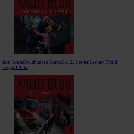
Jørn Jensen
Politihunden Kenzo
Del 22 i serien
Lest av:
Trond
Teigen
179
kr