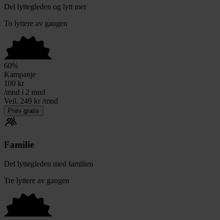
Del lyttegleden og lytt mer
To lyttere av gangen
60
%
Kampanje
100
kr
/mnd i 2 mnd
Veil. 249 kr /mnd
Prøv gratis
Familie
Del lyttegleden med familien
Tre lyttere av gangen