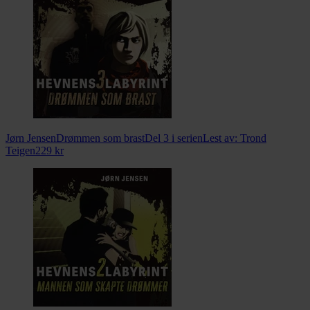
Jørn Jensen
Drømmen som brast
Del 3 i serien
Lest av:
Trond
Teigen
229
kr