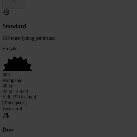
Standard
100 timer lytting per måned
En lytter
60
%
Kampanje
80
kr
/mnd i 2 mnd
Veil. 199 kr /mnd
Prøv gratis
Best verdi
Duo