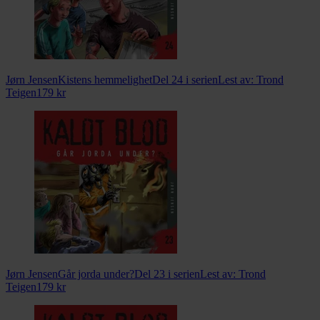
Jørn Jensen
Kistens hemmelighet
Del 24 i serien
Lest av:
Trond
Teigen
179
kr
Jørn Jensen
Går jorda under?
Del 23 i serien
Lest av:
Trond
Teigen
179
kr