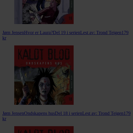
Jørn Jensen
Hvor er Laura?
Del 19 i serien
Lest av:
Trond Teigen
179
kr
Jørn Jensen
Ondskapens hus
Del 18 i serien
Lest av:
Trond Teigen
179
kr