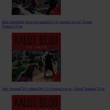
Jørn Jensen
De kom om natta
Del 14 i serien
Lest av:
Trond
Teigen
179
kr
Jørn Jensen
GPS-jakten
Del 13 i serien
Lest av:
Trond Teigen
179
kr