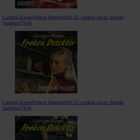
Carolyn Keene
Frøken Detektiv
Del 16 i serien
Lest av:
Hedda
Sandvig
179
kr
Carolyn Keene
Frøken Detektiv
Del 15 i serien
Lest av:
Hedda
Sandvig
179
kr