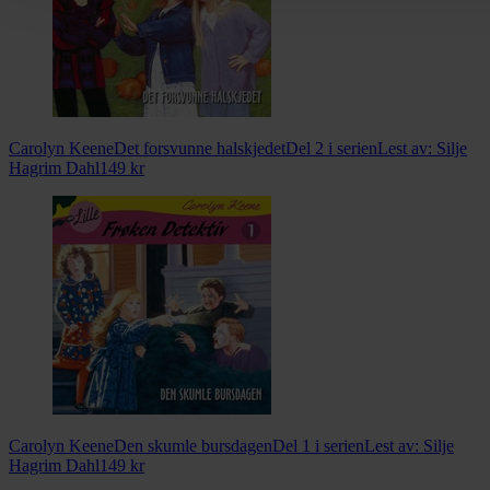
Carolyn Keene
Det forsvunne halskjedet
Del 2 i serien
Lest av:
Silje
Hagrim Dahl
149
kr
Carolyn Keene
Den skumle bursdagen
Del 1 i serien
Lest av:
Silje
Hagrim Dahl
149
kr