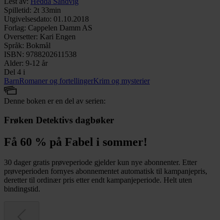
Lest av
:
Hedda Sandvig
Spilletid
:
2t 33min
Utgivelsesdato
:
01.10.2018
Forlag
:
Cappelen Damm AS
Oversetter
:
Kari Engen
Språk
:
Bokmål
ISBN
:
9788202611538
Alder
:
9-12 år
Del 4 i
Barn
Romaner og fortellinger
Krim og mysterier
Denne boken er en del av serien:
Frøken Detektivs dagbøker
Få 60 % på Fabel i sommer!
30 dager gratis prøveperiode gjelder kun nye abonnenter. Etter
prøveperioden fornyes abonnementet automatisk til kampanjepris,
deretter til ordinær pris etter endt kampanjeperiode. Helt uten
bindingstid.