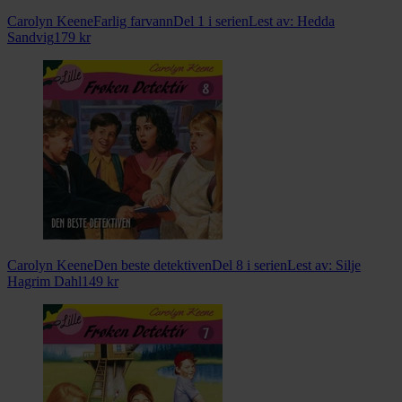
Carolyn Keene
Farlig farvann
Del 1 i serien
Lest av:
Hedda
Sandvig
179
kr
Carolyn Keene
Den beste detektiven
Del 8 i serien
Lest av:
Silje
Hagrim Dahl
149
kr