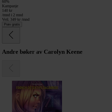
60
%
Kampanje
140
kr
/mnd i 2 mnd
Veil. 349 kr /mnd
Prøv gratis
Andre bøker av Carolyn Keene