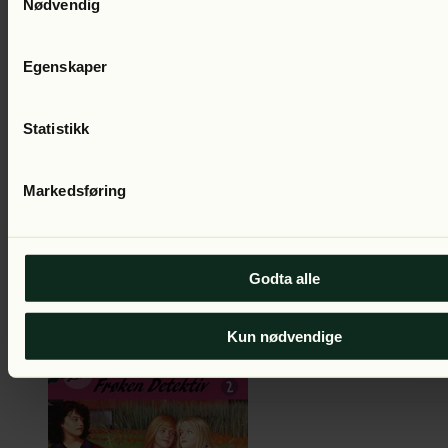
Nødvendig
Carolyn Keene
Tyven på ballettskolen
Del 4 i serien
Lest av:
Silje
Hagrim Dahl
149
kr
Egenskaper
Statistikk
Markedsføring
Godta alle
Carolyn Keene
Gavemysteriet
Del 3 i serien
Lest av:
Silje Hagrim
Dahl
149
kr
Kun nødvendige