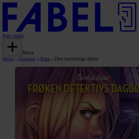
Prøv gratis
Meny
Hjem
→
Sjangere
→
Barn
→
Den hemmelige døren