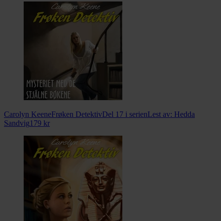
Carolyn Keene
Frøken Detektiv
Del 17 i serien
Lest av:
Hedda
Sandvig
179
kr