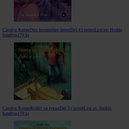
Carolyn Keene
Den hemmelige døren
Del 4 i serien
Lest av:
Hedda
Sandvig
179
kr
Carolyn Keene
Regler og rykter
Del 3 i serien
Lest av:
Hedda
Sandvig
179
kr