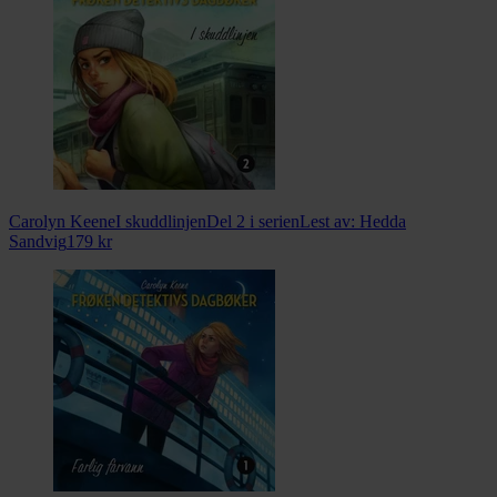
Carolyn Keene
I skuddlinjen
Del 2 i serien
Lest av:
Hedda
Sandvig
179
kr