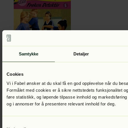
Samtykke
Detaljer
Carolyn Keene
Fotballmysteriet
Del 5 i serien
Lest av:
Silje Hagrim
Dahl
149
kr
Cookies
Vi i Fabel ønsker at du skal få en god opplevelse når du bes
Formålet med cookies er å sikre nettstedets funksjonalitet og
føre statistikk, og løpende tilpasse innhold og markedsføring
og i annonser for å presentere relevant innhold for deg.
Samtykkevalg