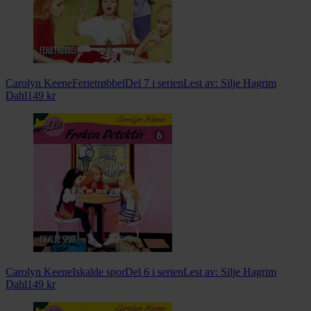
Carolyn Keene
Ferietrøbbel
Del 7 i serien
Lest av:
Silje Hagrim
Dahl
149
kr
Carolyn Keene
Iskalde spor
Del 6 i serien
Lest av:
Silje Hagrim
Dahl
149
kr