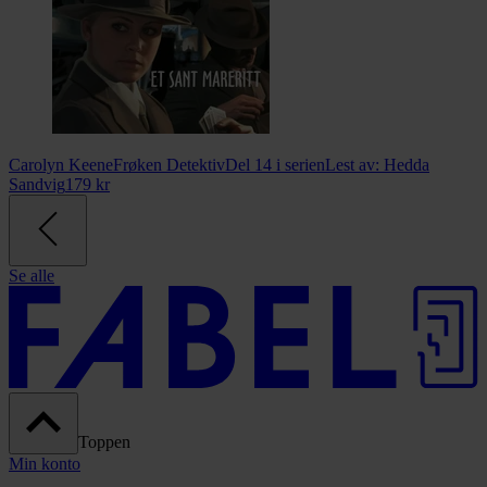
Carolyn Keene
Frøken Detektiv
Del 14 i serien
Lest av:
Hedda
Sandvig
179
kr
Se alle
Toppen
Min konto