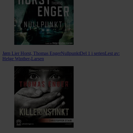
Jørn Lier Horst, Thomas Enger
Nullpunkt
Del 1 i serien
Lest av:
Helge Winther-Larsen