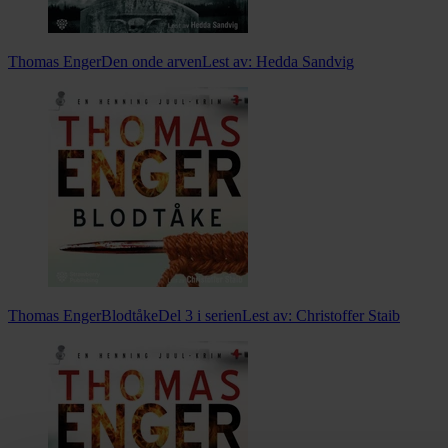
Thomas Enger
Den onde arven
Lest av:
Hedda Sandvig
Thomas Enger
Blodtåke
Del 3 i serien
Lest av:
Christoffer Staib