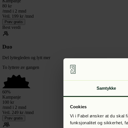
Kampanje
80
kr
/mnd i 2 mnd
Veil. 199 kr /mnd
Prøv gratis
Best verdi
Duo
Del lyttegleden og lytt mer
To lyttere av gangen
Samtykke
60
%
Kampanje
100
kr
Cookies
/mnd i 2 mnd
Veil. 249 kr /mnd
Vi i Fabel ønsker at du skal
Prøv gratis
funksjonalitet og sikkerhet, 