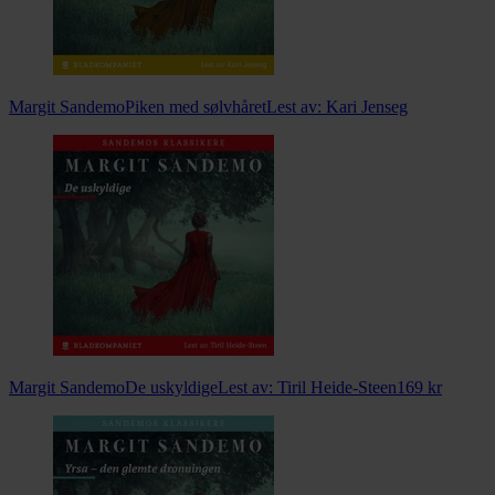
Margit Sandemo
Piken med sølvhåret
Lest av:
Kari Jenseg
Margit Sandemo
De uskyldige
Lest av:
Tiril Heide-Steen
169
kr