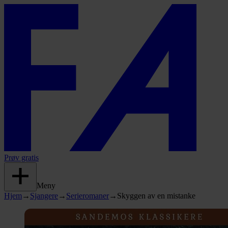
Prøv gratis
Meny
Hjem
→
Sjangere
→
Serieromaner
→
Skyggen av en mistanke