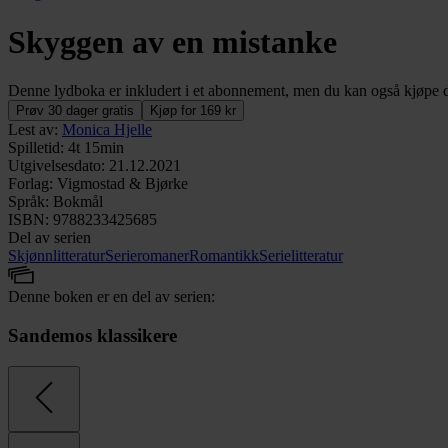
Skyggen av en mistanke
Denne lydboka er inkludert i et abonnement, men du kan også kjøpe de
Prøv 30 dager gratis
Kjøp for 169 kr
Lest av
:
Monica Hjelle
Spilletid
:
4t 15min
Utgivelsesdato
:
21.12.2021
Forlag
:
Vigmostad & Bjørke
Språk
:
Bokmål
ISBN
:
9788233425685
Del av serien
Skjønnlitteratur
Serieromaner
Romantikk
Serielitteratur
Denne boken er en del av serien:
Sandemos klassikere