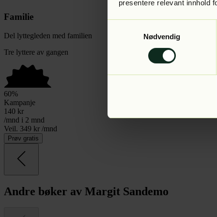
presentere relevant innhold f
Familie
Samtykkevalg
Del lyttegleden med familien
Nødvendig
Tre lyttere av gangen
60
%
Kampanje
140
kr
/mnd i 2 mnd
Veil. 349 kr /mnd
Prøv gratis
Andre bøker av Margit Sandemo