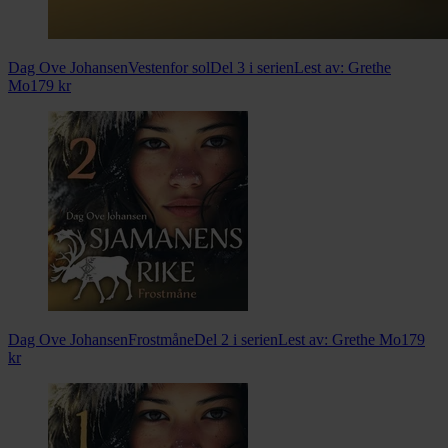
Dag Ove Johansen
Vestenfor sol
Del 3 i serien
Lest av:
Grethe
Mo
179
kr
Dag Ove Johansen
Frostmåne
Del 2 i serien
Lest av:
Grethe Mo
179
kr