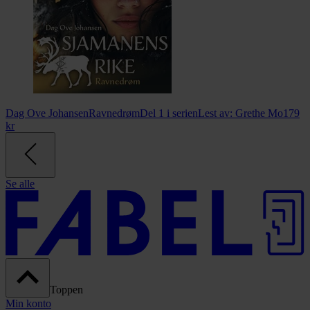
Dag Ove Johansen
Ravnedrøm
Del 1 i serien
Lest av:
Grethe Mo
179
kr
Se alle
Toppen
Min konto