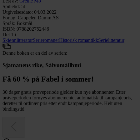
Lest av
:
Grethe Mo
Spilletid
:
5t
Utgivelsesdato
:
04.03.2022
Forlag
:
Cappelen Damm AS
Språk
:
Bokmål
ISBN
:
9788202752446
Del 1 i
Skjønnlitteratur
Serieromaner
Historisk romantikk
Serielitteratur
Denne boken er en del av serien:
Sjamanens rike, Sáivomáilbmi
Få 60 % på Fabel i sommer!
30 dager gratis prøveperiode gjelder kun nye abonnenter. Etter
prøveperioden fornyes abonnementet automatisk til kampanjepris,
deretter til ordinær pris etter endt kampanjeperiode. Helt uten
bindingstid.