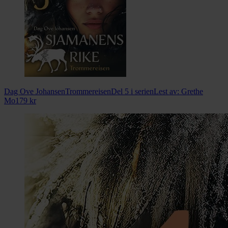
Dag Ove Johansen
Trommereisen
Del 5 i serien
Lest av:
Grethe
Mo
179
kr