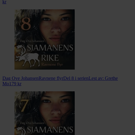
kr
Dag Ove Johansen
Ravnene flyr
Del 8 i serien
Lest av:
Grethe
Mo
179
kr