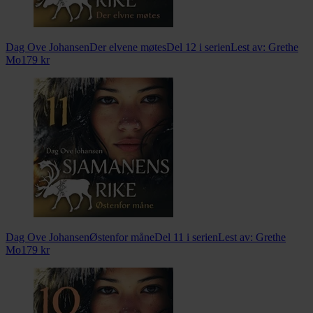
Dag Ove Johansen
Der elvene møtes
Del 12 i serien
Lest av:
Grethe
Mo
179
kr
Dag Ove Johansen
Østenfor måne
Del 11 i serien
Lest av:
Grethe
Mo
179
kr