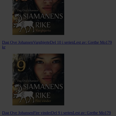
Dag Ove Johansen
Varghjerte
Del 10 i serien
Lest av:
Grethe Mo
179
kr
Dag Ove Johansen
Fire vinder
Del 9 i serien
Lest av:
Grethe Mo
179