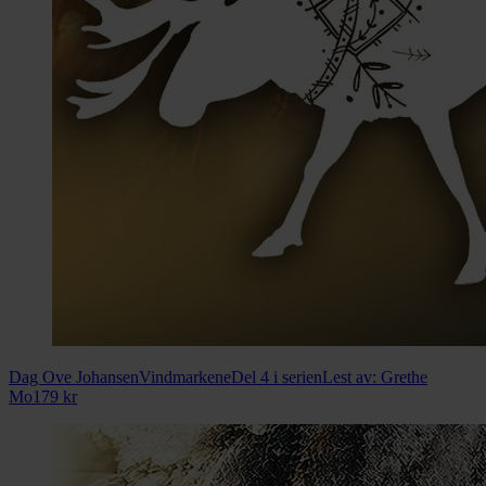
Dag Ove Johansen
Vindmarkene
Del 4 i serien
Lest av:
Grethe
Mo
179
kr