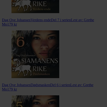
Dag Ove Johansen
Verdens ende
Del 7 i serien
Lest av:
Grethe
Mo
179
kr
Dag Ove Johansen
Dødsmasken
Del 6 i serien
Lest av:
Grethe
Mo
179
kr