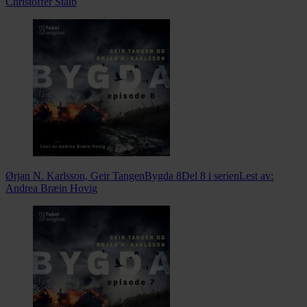
Christoffer Staib
Ørjan N. Karlsson, Geir Tangen
Bygda 8
Del 8 i serien
Lest av:
Andrea Bræin Hovig