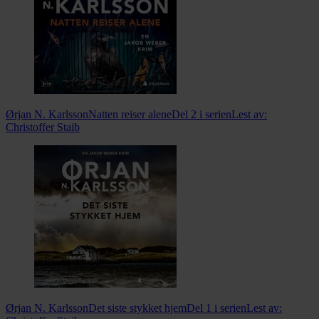
Ørjan N. Karlsson
Natten reiser alene
Del 2 i serien
Lest av:
Christoffer Staib
Ørjan N. Karlsson
Det siste stykket hjem
Del 1 i serien
Lest av: