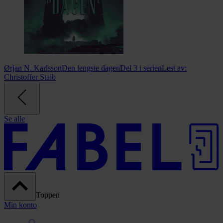
Ørjan N. Karlsson
Den lengste dagen
Del 3 i serien
Lest av:
Christoffer Staib
Se alle
Toppen
Min konto