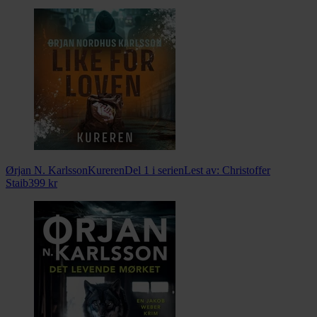
Ørjan N. Karlsson
Kureren
Del 1 i serien
Lest av:
Christoffer
Staib
399
kr