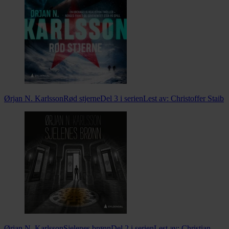
Ørjan N. Karlsson
Rød stjerne
Del 3 i serien
Lest av:
Christoffer Staib
Ørjan N. Karlsson
Sjelenes brønn
Del 2 i serien
Lest av:
Christian