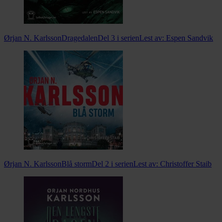
Ørjan N. Karlsson
Dragedalen
Del 3 i serien
Lest av:
Espen Sandvik
Ørjan N. Karlsson
Blå storm
Del 2 i serien
Lest av:
Christoffer Staib