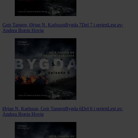
Geir Tangen, Ørjan N. Karlsson
Bygda 7
Del 7 i serien
Lest av:
Andrea Bræin Hovig
Ørjan N. Karlsson, Geir Tangen
Bygda 6
Del 6 i serien
Lest av:
Andrea Bræin Hovig