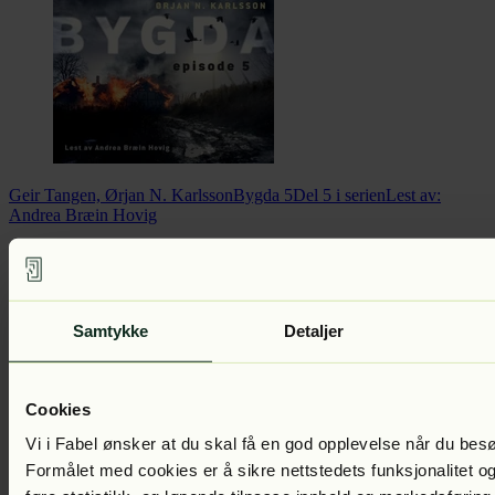
Geir Tangen, Ørjan N. Karlsson
Bygda 5
Del 5 i serien
Lest av:
Andrea Bræin Hovig
Samtykke
Detaljer
Cookies
Vi i Fabel ønsker at du skal få en god opplevelse når du bes
Formålet med cookies er å sikre nettstedets funksjonalitet og