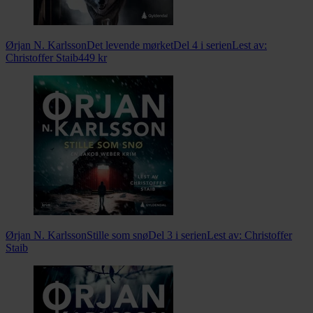
Ørjan N. Karlsson
Det levende mørket
Del 4 i serien
Lest av:
Christoffer Staib
449
kr
Ørjan N. Karlsson
Stille som snø
Del 3 i serien
Lest av:
Christoffer
Staib