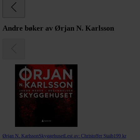
Andre bøker av Ørjan N. Karlsson
Ørjan N. Karlsson
Skyggehuset
Lest av:
Christoffer Staib
199
kr