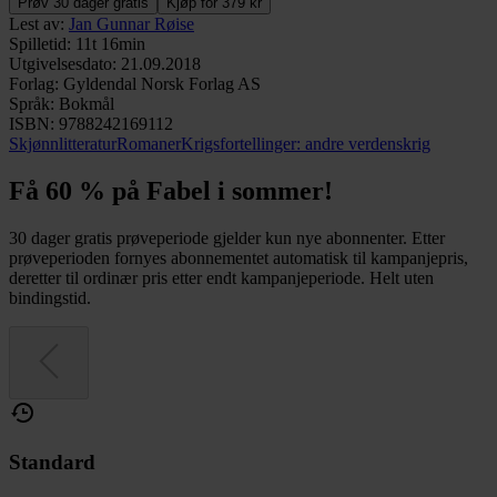
Prøv 30 dager gratis
Kjøp for 379 kr
Lest av
:
Jan Gunnar Røise
Spilletid
:
11t 16min
Utgivelsesdato
:
21.09.2018
Forlag
:
Gyldendal Norsk Forlag AS
Språk
:
Bokmål
ISBN
:
9788242169112
Skjønnlitteratur
Romaner
Krigsfortellinger: andre verdenskrig
Få 60 % på Fabel i sommer!
30 dager gratis prøveperiode gjelder kun nye abonnenter. Etter
prøveperioden fornyes abonnementet automatisk til kampanjepris,
deretter til ordinær pris etter endt kampanjeperiode. Helt uten
bindingstid.
Standard