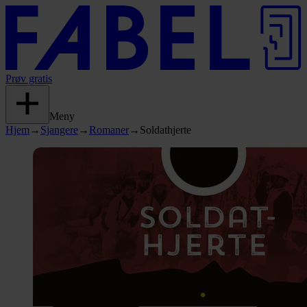
Prøv gratis
Meny
Hjem
→
Sjangere
→
Romaner
→
Soldathjerte