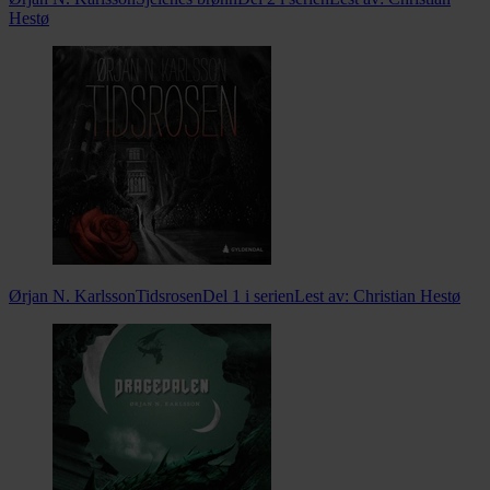
Hestø
Ørjan N. Karlsson
Tidsrosen
Del 1 i serien
Lest av:
Christian Hestø