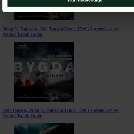
Ørjan N. Karlsson, Geir Tangen
Bygda 2
Del 2 i serien
Lest av:
Andrea Bræin Hovig
Geir Tangen, Ørjan N. Karlsson
Bygda 1
Del 1 i serien
Lest av:
Andrea Bræin Hovig