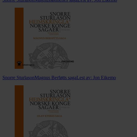
Snorre Sturlason
Magnus Berføtts saga
Lest av:
Jon Eikemo