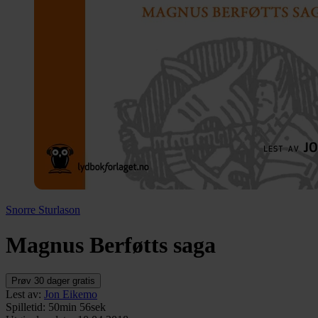
Snorre Sturlason
Magnus Berføtts saga
Prøv 30 dager gratis
Lest av
:
Jon Eikemo
Spilletid
:
50min 56sek