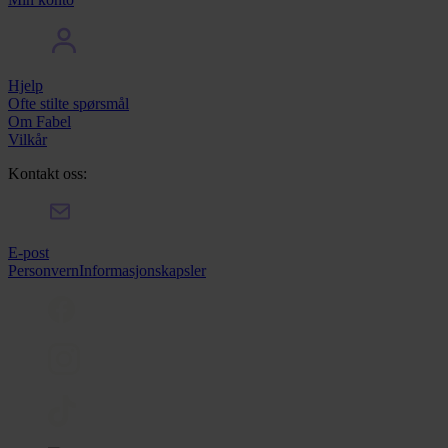
Hjelp
Ofte stilte spørsmål
Om Fabel
Vilkår
Kontakt oss:
E-post
Personvern
Informasjonskapsler