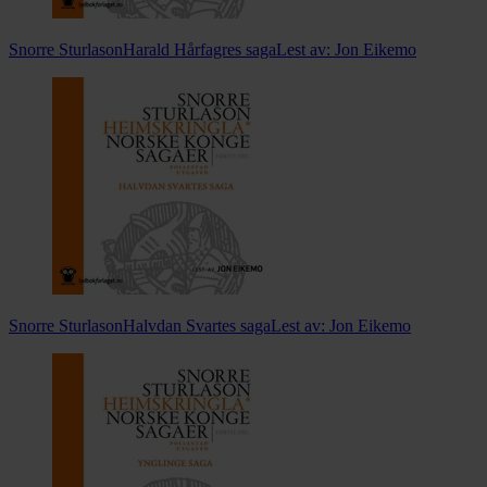
Snorre Sturlason
Harald Hårfagres saga
Lest av:
Jon Eikemo
Snorre Sturlason
Halvdan Svartes saga
Lest av:
Jon Eikemo