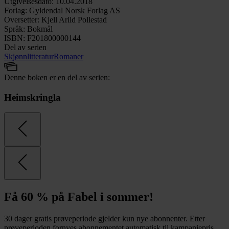
Utgivelsesdato
:
10.04.2018
Forlag
:
Gyldendal Norsk Forlag AS
Oversetter
:
Kjell Arild Pollestad
Språk
:
Bokmål
ISBN
:
F201800000144
Del av serien
Skjønnlitteratur
Romaner
Denne boken er en del av serien:
Heimskringla
Få 60 % på Fabel i sommer!
30 dager gratis prøveperiode gjelder kun nye abonnenter. Etter
prøveperioden fornyes abonnementet automatisk til kampanjepris,