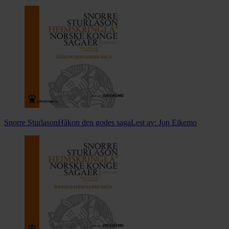
Snorre Sturlason
Håkon den godes saga
Lest av:
Jon Eikemo