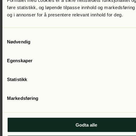
Formålet med cookies er å sikre nettstedets funksjonalitet og
føre statistikk, og løpende tilpasse innhold og markedsføring
og i annonser for å presentere relevant innhold for deg.
Samtykkevalg
Snorre Sturlason
Magnus den godes saga
Lest av:
Jon Eikemo
Nødvendig
Egenskaper
Statistikk
Markedsføring
Snorre Sturlason
Olav den Helliges saga
Lest av:
Jon Eikemo
Godta alle