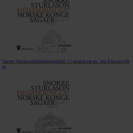
Snorre Sturlason
Heimskringla
Del 3 i serien
Lest av:
Jon Eikemo
149
kr