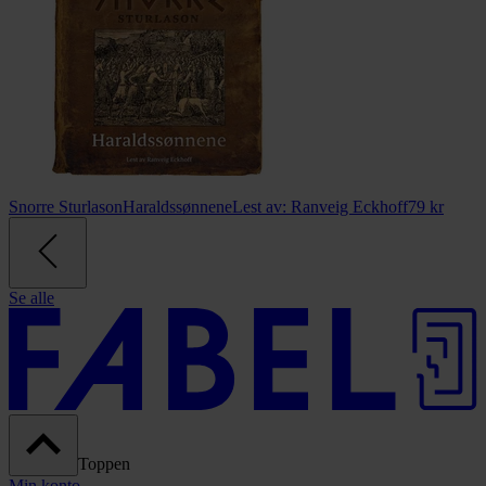
Snorre Sturlason
Haraldssønnene
Lest av:
Ranveig Eckhoff
79
kr
Se alle
Toppen
Min konto