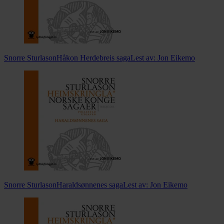
Snorre Sturlason
Håkon Herdebreis saga
Lest av:
Jon Eikemo
Snorre Sturlason
Haraldsønnenes saga
Lest av:
Jon Eikemo