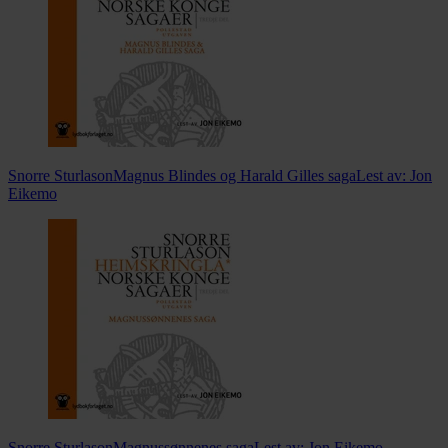
Snorre Sturlason
Magnus Blindes og Harald Gilles saga
Lest av:
Jon
Eikemo
Snorre Sturlason
Magnussønnenes saga
Lest av:
Jon Eikemo