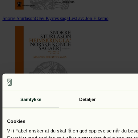
Snorre Sturlason
Olav Kyrres saga
Lest av:
Jon Eikemo
Snorre Sturlason
Harald Hardrådes saga
Lest av:
Jon Eikemo
Samtykke
Detaljer
Cookies
Vi i Fabel ønsker at du skal få en god opplevelse når du bes