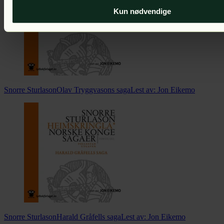
Kun nødvendige
Snorre Sturlason
Olav Tryggvasons saga
Lest av:
Jon Eikemo
Snorre Sturlason
Harald Gråfells saga
Lest av:
Jon Eikemo