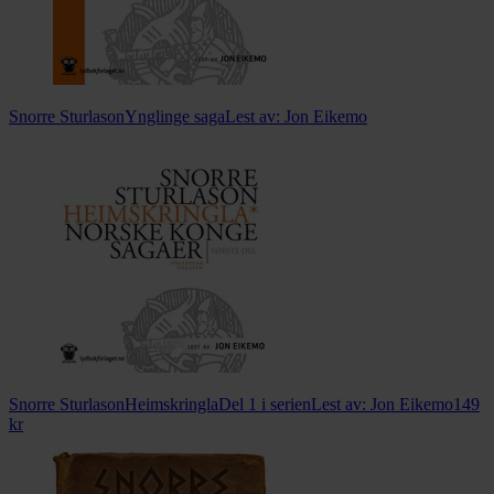
Snorre Sturlason
Ynglinge saga
Lest av:
Jon Eikemo
Snorre Sturlason
Heimskringla
Del 1 i serien
Lest av:
Jon Eikemo
149
kr