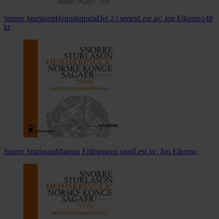
Snorre Sturlason
Heimskringla
Del 2 i serien
Lest av:
Jon Eikemo
149
kr
Snorre Sturlason
Magnus Erlingssons saga
Lest av:
Jon Eikemo