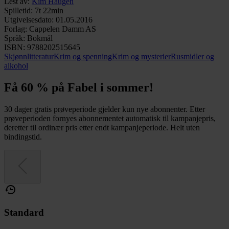
Lest av
:
Kim Haugen
Spilletid
:
7t 22min
Utgivelsesdato
:
01.05.2016
Forlag
:
Cappelen Damm AS
Språk
:
Bokmål
ISBN
:
9788202515645
Skjønnlitteratur
Krim og spenning
Krim og mysterier
Rusmidler og
alkohol
Få 60 % på Fabel i sommer!
30 dager gratis prøveperiode gjelder kun nye abonnenter. Etter
prøveperioden fornyes abonnementet automatisk til kampanjepris,
deretter til ordinær pris etter endt kampanjeperiode. Helt uten
bindingstid.
Standard