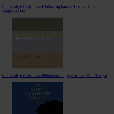
Lars Saabye Christensen
Klokker og bananer
Lest av:
Kim
Haugen
329
kr
Lars Saabye Christensen
Pikkoloens bagasje
Lest av:
Kim Haugen