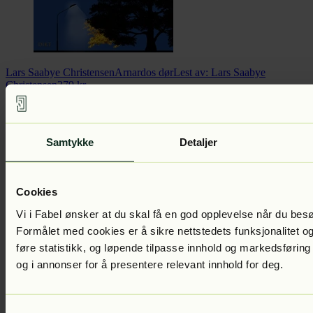
Lars Saabye Christensen
Arnardos dør
Lest av:
Lars Saabye
Christensen
379
kr
Samtykke
Detaljer
Cookies
Vi i Fabel ønsker at du skal få en god opplevelse når du bes
Formålet med cookies er å sikre nettstedets funksjonalitet og
føre statistikk, og løpende tilpasse innhold og markedsføring
Jan Kjærstad, Thorvald Steen + 8
Hjemmekontoret
Lest av:
Kai
og i annonser for å presentere relevant innhold for deg.
Remlov, Thorvald Steen + 7
Samtykkevalg