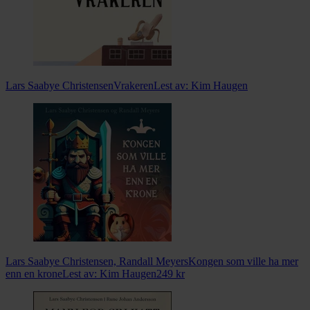
Lars Saabye Christensen
Vrakeren
Lest av:
Kim Haugen
Lars Saabye Christensen, Randall Meyers
Kongen som ville ha mer
enn en krone
Lest av:
Kim Haugen
249
kr