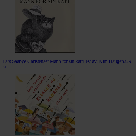
Lars Saabye Christensen
Mann for sin katt
Lest av:
Kim Haugen
229
kr