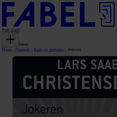
Prøv gratis
Meny
Hjem
→
Sjangere
→
Krim og spenning
→
Jokeren