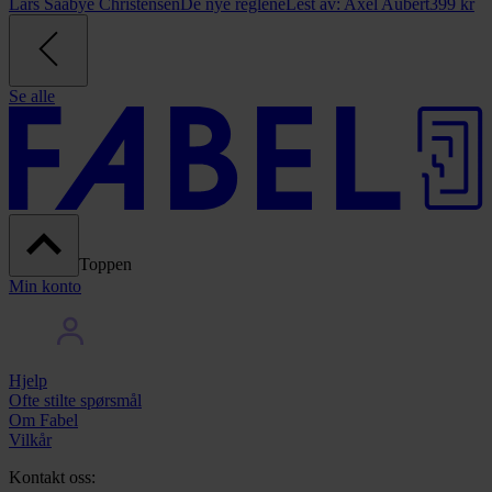
Lars Saabye Christensen
De nye reglene
Lest av:
Axel Aubert
399
kr
Se alle
Toppen
Min konto
Hjelp
Ofte stilte spørsmål
Om Fabel
Vilkår
Kontakt oss: