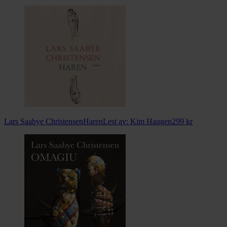
Lars Saabye Christensen
Haren
Lest av:
Kim Haugen
299
kr