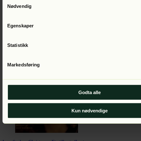
Nødvendig
Egenskaper
Statistikk
Lars Saabye Christensen
Skrapjern og silke
Lest av:
Markedsføring
Godta alle
Kun nødvendige