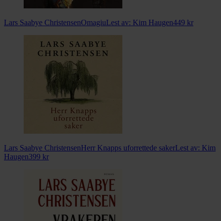
Lars Saabye Christensen
Omagiu
Lest av:
Kim Haugen
449
kr
Lars Saabye Christensen
Herr Knapps uforrettede saker
Lest av:
Kim
Haugen
399
kr