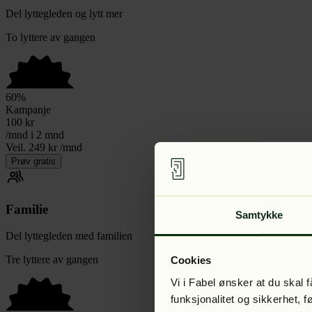
Del lyttegleden og lytt mer
To lyttere av gangen
60
%
Kampanje
100
kr
/mnd i 2 mnd
Veil. 249 kr /mnd
Prøv gratis
Familie
Samtykke
Del lyttegleden med familien
Tre lyttere av gangen
Cookies
Vi i Fabel ønsker at du skal
funksjonalitet og sikkerhet, 