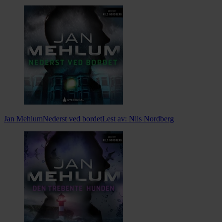
Jan Mehlum
Nederst ved bordet
Lest av:
Nils Nordberg