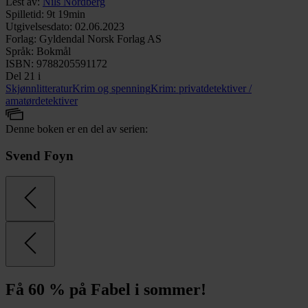
Lest av
:
Nils Nordberg
Spilletid
:
9t 19min
Utgivelsesdato
:
02.06.2023
Forlag
:
Gyldendal Norsk Forlag AS
Språk
:
Bokmål
ISBN
:
9788205591172
Del 21 i
Skjønnlitteratur
Krim og spenning
Krim: privatdetektiver /
amatørdetektiver
Denne boken er en del av serien:
Svend Foyn
Få 60 % på Fabel i sommer!