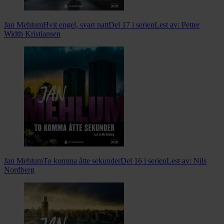
Jan Mehlum
Hvit engel, svart natt
Del 17 i serien
Lest av:
Petter
Width Kristiansen
Jan Mehlum
To komma åtte sekunder
Del 16 i serien
Lest av:
Nils
Nordberg