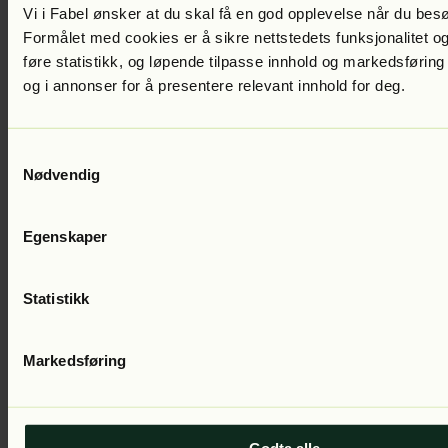
Vi i Fabel ønsker at du skal få en god opplevelse når du bes
Formålet med cookies er å sikre nettstedets funksjonalitet og
føre statistikk, og løpende tilpasse innhold og markedsføring
og i annonser for å presentere relevant innhold for deg.
Jan Mehlum
Lang tids reise
Del 19 i serien
Lest av:
Nils Nordberg
Samtykkevalg
Nødvendig
Egenskaper
Statistikk
Markedsføring
Jan Mehlum
Den siste dansen
Del 6 i serien
Lest av:
Sigurd Myhre
Godta alle