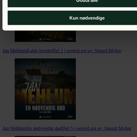
Kun nødvendige
Jan Mehlum
Kalde hender
Del 2 i serien
Lest av:
Sigurd Myhre
Jan Mehlum
En nødvendig død
Del 5 i serien
Lest av:
Sigurd Myhre