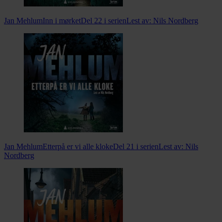
Jan Mehlum
Inn i mørket
Del 22 i serien
Lest av:
Nils Nordberg
Jan Mehlum
Etterpå er vi alle kloke
Del 21 i serien
Lest av:
Nils
Nordberg