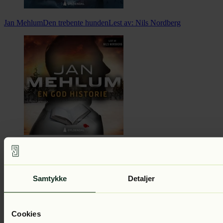
Jan Mehlum
Den trebente hunden
Lest av:
Nils Nordberg
Jan Mehlum
En god historie
Lest av:
Nils Nordberg
Samtykke
Detaljer
Cookies