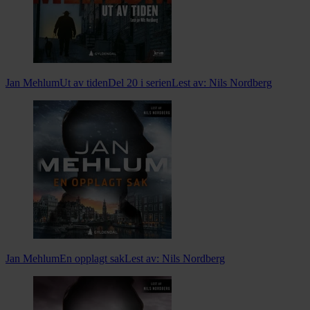
Jan Mehlum
Ut av tiden
Del 20 i serien
Lest av:
Nils Nordberg
Jan Mehlum
En opplagt sak
Lest av:
Nils Nordberg