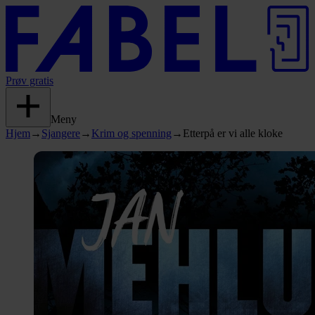
Prøv gratis
Meny
Hjem
→
Sjangere
→
Krim og spenning
→
Etterpå er vi alle kloke