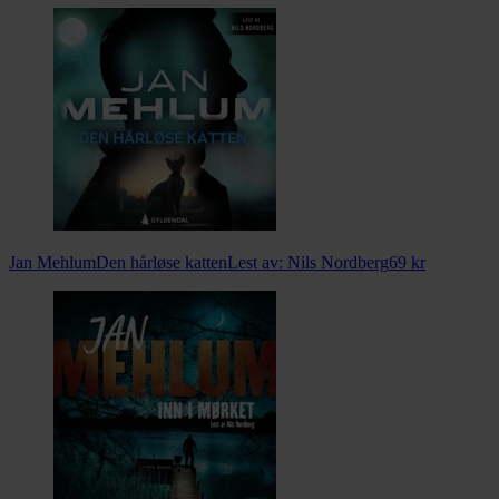
Jan Mehlum
Den hårløse katten
Lest av:
Nils Nordberg
69
kr