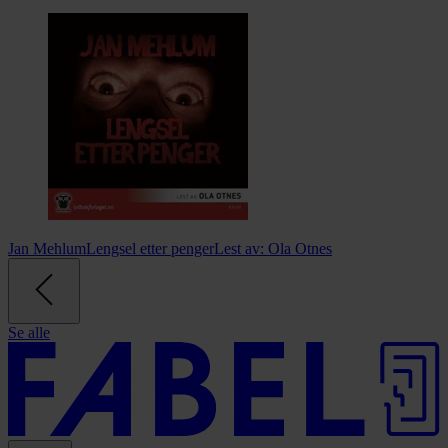
Jan Mehlum
Lengsel etter penger
Lest av:
Ola Otnes
Se alle