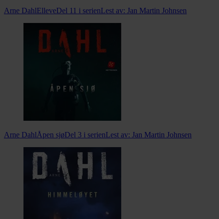
Arne Dahl
Elleve
Del 11 i serien
Lest av:
Jan Martin Johnsen
Arne Dahl
Åpen sjø
Del 3 i serien
Lest av:
Jan Martin Johnsen