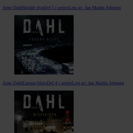
Arne Dahl
Skjulte dyp
Del 5 i serien
Lest av:
Jan Martin Johnsen
Arne Dahl
Europa blues
Del 4 i serien
Lest av:
Jan Martin Johnsen