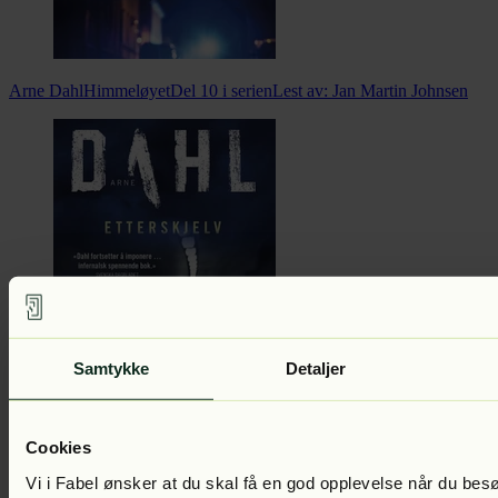
Arne Dahl
Himmeløyet
Del 10 i serien
Lest av:
Jan Martin Johnsen
Samtykke
Detaljer
Arne Dahl
Etterskjelv
Del 9 i serien
Lest av:
Jan Martin Johnsen
Cookies
Vi i Fabel ønsker at du skal få en god opplevelse når du bes