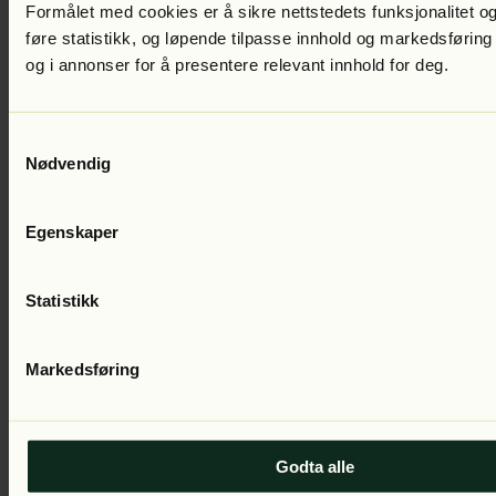
Formålet med cookies er å sikre nettstedets funksjonalitet og
føre statistikk, og løpende tilpasse innhold og markedsføring
og i annonser for å presentere relevant innhold for deg.
Samtykkevalg
Arne Dahl
Dødsmesse
Del 7 i serien
Lest av:
Jan Martin Johnsen
Nødvendig
Egenskaper
Statistikk
Markedsføring
Arne Dahl
En midtsommernattsdrøm
Del 6 i serien
Lest av:
Jan
Martin Johnsen
Godta alle