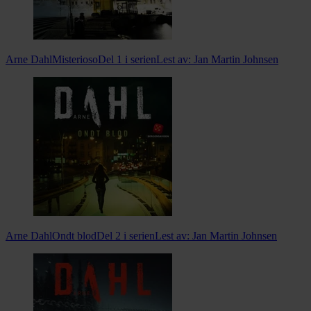
Arne Dahl
Misterioso
Del 1 i serien
Lest av:
Jan Martin Johnsen
Arne Dahl
Ondt blod
Del 2 i serien
Lest av:
Jan Martin Johnsen