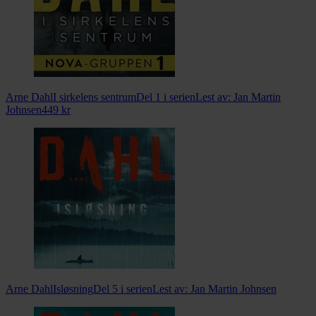
Arne Dahl
I sirkelens sentrum
Del 1 i serien
Lest av:
Jan Martin
Johnsen
449
kr
Arne Dahl
Isløsning
Del 5 i serien
Lest av:
Jan Martin Johnsen