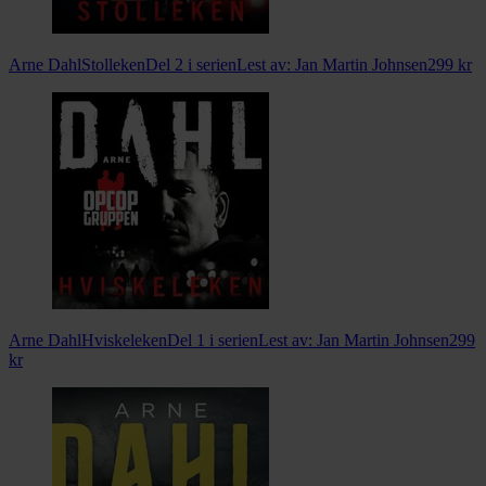
Arne Dahl
Stolleken
Del 2 i serien
Lest av:
Jan Martin Johnsen
299
kr
Arne Dahl
Hviskeleken
Del 1 i serien
Lest av:
Jan Martin Johnsen
299
kr