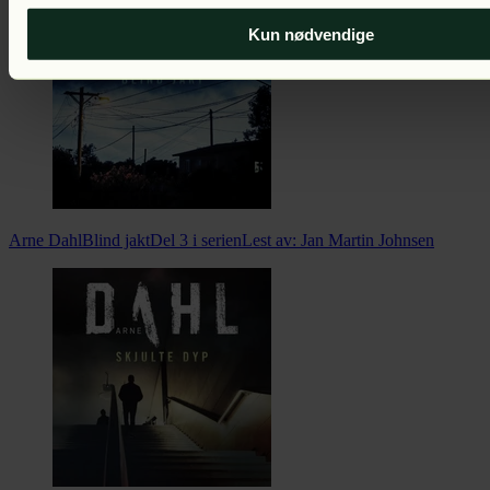
Kun nødvendige
Arne Dahl
Blind jakt
Del 3 i serien
Lest av:
Jan Martin Johnsen