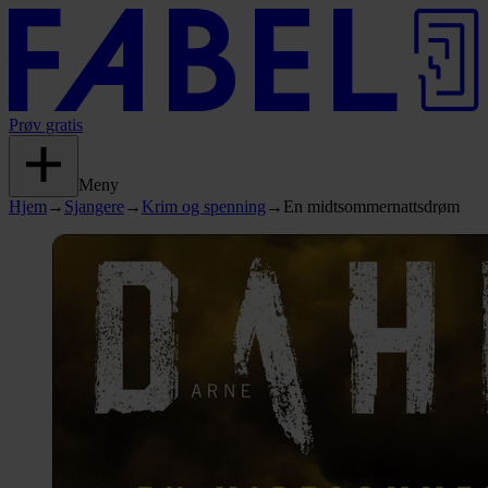
Prøv gratis
Meny
Hjem
→
Sjangere
→
Krim og spenning
→
En midtsommernattsdrøm