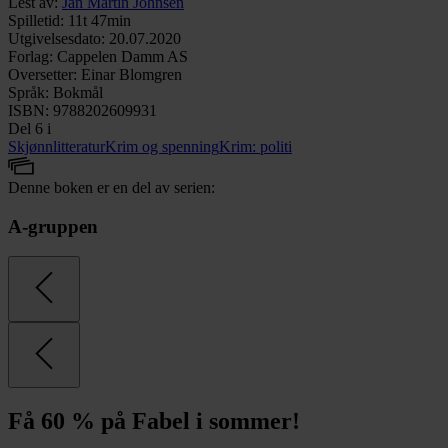
Lest av
:
Jan Martin Johnsen
Spilletid
:
11t 47min
Utgivelsesdato
:
20.07.2020
Forlag
:
Cappelen Damm AS
Oversetter
:
Einar Blomgren
Språk
:
Bokmål
ISBN
:
9788202609931
Del 6 i
Skjønnlitteratur
Krim og spenning
Krim: politi
Denne boken er en del av serien:
A-gruppen
Få 60 % på Fabel i sommer!