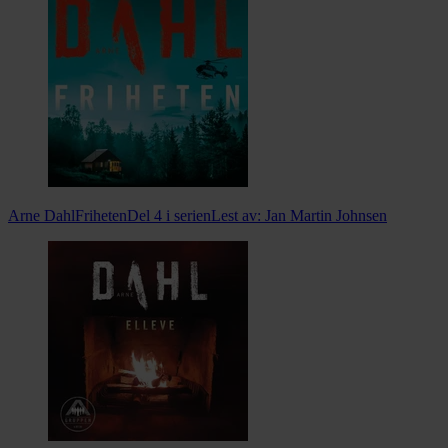
Arne Dahl
Friheten
Del 4 i serien
Lest av:
Jan Martin Johnsen