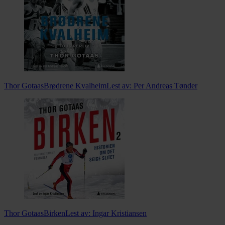
Thor Gotaas
Brødrene Kvalheim
Lest av:
Per Andreas Tønder
Thor Gotaas
Birken
Lest av:
Ingar Kristiansen