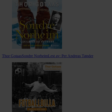
Thor Gotaas
Sondre Norheim
Lest av:
Per Andreas Tønder