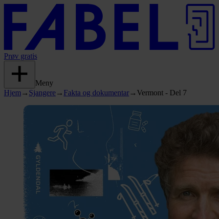
Prøv gratis
Meny
Hjem
→
Sjangere
→
Fakta og dokumentar
→
Vermont - Del 7