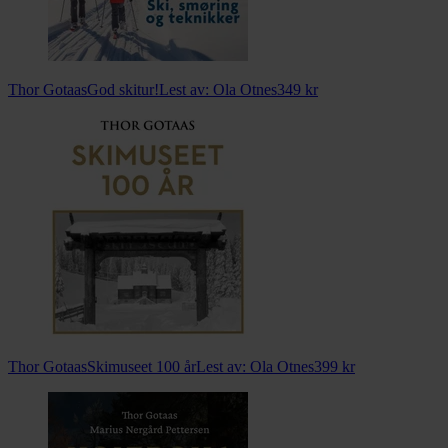
Thor Gotaas
God skitur!
Lest av:
Ola Otnes
349
kr
Thor Gotaas
Skimuseet 100 år
Lest av:
Ola Otnes
399
kr