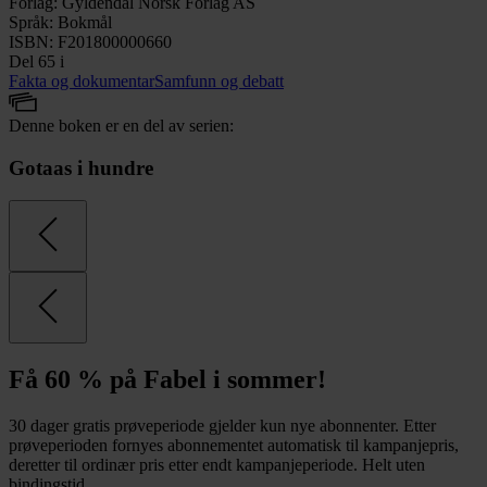
Forlag
:
Gyldendal Norsk Forlag AS
Språk
:
Bokmål
ISBN
:
F201800000660
Del 65 i
Fakta og dokumentar
Samfunn og debatt
Denne boken er en del av serien:
Gotaas i hundre
Få 60 % på Fabel i sommer!
30 dager gratis prøveperiode gjelder kun nye abonnenter. Etter
prøveperioden fornyes abonnementet automatisk til kampanjepris,
deretter til ordinær pris etter endt kampanjeperiode. Helt uten
bindingstid.