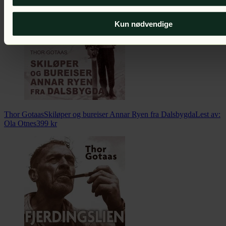
Kun nødvendige
Thor Gotaas
Skiløper og bureiser Annar Ryen fra Dalsbygda
Lest av:
Ola Otnes
399
kr