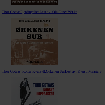
Thor Gotaas
Fjerdingslien
Lest av:
Ola Otnes
399
kr
Thor Gotaas, Roger Kvarsvik
Ørkenen Sur
Lest av:
Kjersti Maagerø