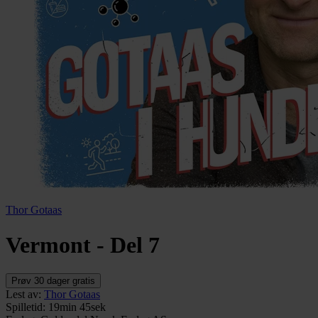
Thor Gotaas
Vermont - Del 7
Prøv 30 dager gratis
Lest av
:
Thor Gotaas
Spilletid
:
19min 45sek