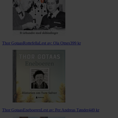
Thor Gotaas
Rottefella
Lest av:
Ola Otnes
399
kr
Thor Gotaas
Eneboeren
Lest av:
Per Andreas Tønder
449
kr