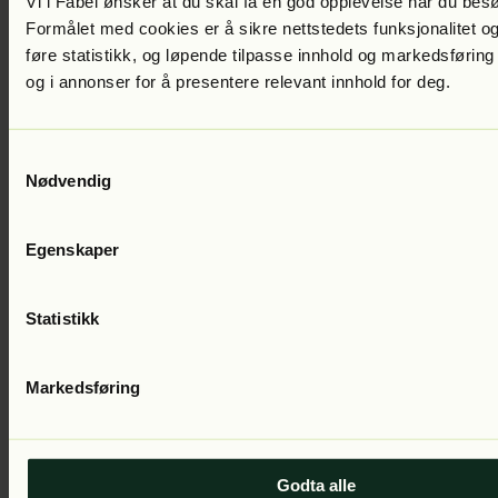
Vi i Fabel ønsker at du skal få en god opplevelse når du bes
Formålet med cookies er å sikre nettstedets funksjonalitet og
føre statistikk, og løpende tilpasse innhold og markedsføring
og i annonser for å presentere relevant innhold for deg.
Samtykkevalg
Thor Gotaas
Livslang skrivekløe
Lest av:
Ola Otnes
399
kr
Nødvendig
Egenskaper
Statistikk
Markedsføring
Thor Gotaas
Lirendreiere og lurendreiere
Lest av:
Egil Birkeland
399
kr
Godta alle