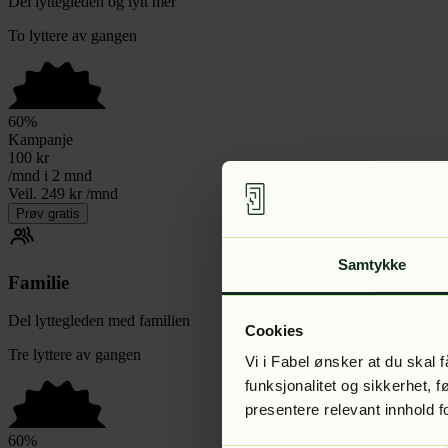
Del lyttegleden og lytt mer
To lyttere av gangen
60
%
Kampanje
100
kr
/mnd i 2 mnd
Veil. 249 kr /mnd
Prøv gratis
Samtykke
Familie
Del lyttegleden med familien
Cookies
Tre lyttere av gangen
Vi i Fabel ønsker at du skal
funksjonalitet og sikkerhet, 
presentere relevant innhold f
60
%