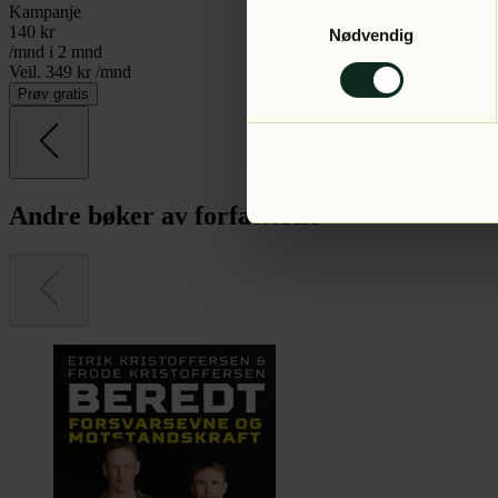
Samtykkevalg
Kampanje
140
kr
Nødvendig
/mnd i 2 mnd
Veil. 349 kr /mnd
Prøv gratis
Andre bøker av forfatterne