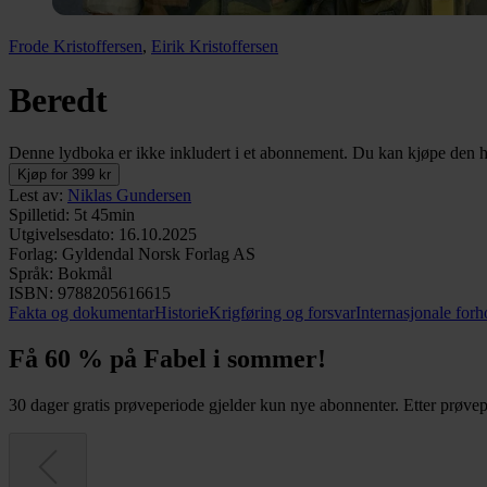
Frode Kristoffersen
,
Eirik Kristoffersen
Beredt
Denne lydboka er ikke inkludert i et abonnement. Du kan kjøpe den her
Kjøp for 399 kr
Lest av
:
Niklas Gundersen
Spilletid
:
5t 45min
Utgivelsesdato
:
16.10.2025
Forlag
:
Gyldendal Norsk Forlag AS
Språk
:
Bokmål
ISBN
:
9788205616615
Fakta og dokumentar
Historie
Krigføring og forsvar
Internasjonale forh
Få 60 % på Fabel i sommer!
30 dager gratis prøveperiode gjelder kun nye abonnenter. Etter prøvepe