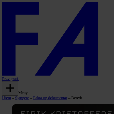
Prøv gratis
Meny
Hjem
→
Sjangere
→
Fakta og dokumentar
→
Beredt