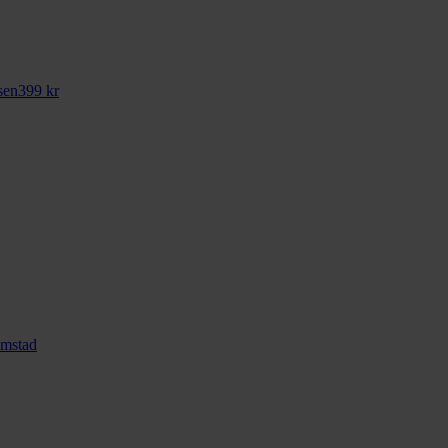
sen
399
kr
mstad