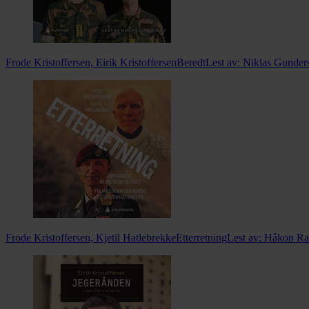
Frode Kristoffersen, Eirik Kristoffersen
Beredt
Lest av:
Niklas Gunder
Frode Kristoffersen, Kjetil Hatlebrekke
Etterretning
Lest av:
Håkon Ra