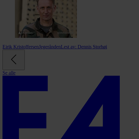
Eirik Kristoffersen
Jegerånden
Lest av:
Dennis Storhøi
Se alle