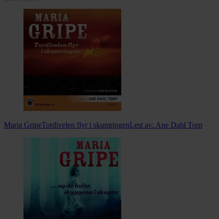
Maria Gripe
Tordivelen flyr i skumringen
Lest av:
Ane Dahl Torp