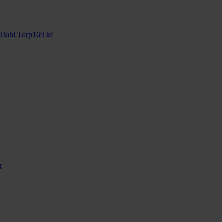
Dahl Torp
169
kr
r