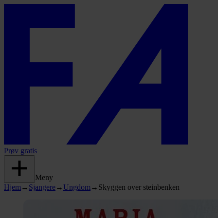
Prøv gratis
Meny
Hjem
→
Sjangere
→
Ungdom
→
Skyggen over steinbenken