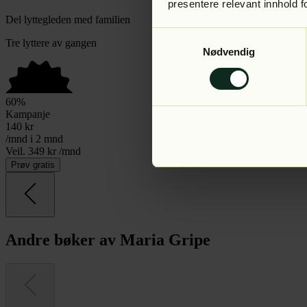
presentere relevant innhold f
Del lyttegleden med familien
Samtykkevalg
Tre lyttere av gangen
Nødvendig
60
%
Kampanje
140
kr
/mnd i 2 mnd
Veil. 349 kr /mnd
Prøv gratis
Andre bøker av Maria Gripe