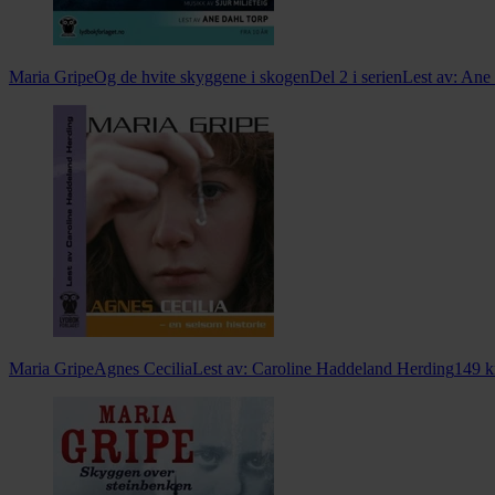
Maria Gripe
Og de hvite skyggene i skogen
Del 2 i serien
Lest av:
Ane 
Maria Gripe
Agnes Cecilia
Lest av:
Caroline Haddeland Herding
149
k