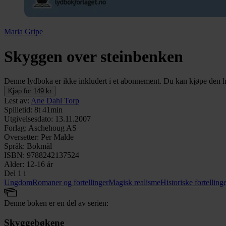
Maria Gripe
Skyggen over steinbenken
Denne lydboka er ikke inkludert i et abonnement. Du kan kjøpe den her
Kjøp for 149 kr
Lest av
:
Ane Dahl Torp
Spilletid
:
8t 41min
Utgivelsesdato
:
13.11.2007
Forlag
:
Aschehoug AS
Oversetter
:
Per Malde
Språk
:
Bokmål
ISBN
:
9788242137524
Alder
:
12-16 år
Del 1 i
Ungdom
Romaner og fortellinger
Magisk realisme
Historiske fortelling
Denne boken er en del av serien:
Skyggebøkene