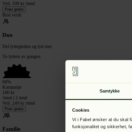
Veil. 199 kr /mnd
Prøv gratis
Best verdi
Duo
Del lyttegleden og lytt mer
To lyttere av gangen
60
%
Kampanje
Samtykke
100
kr
/mnd i 2 mnd
Veil. 249 kr /mnd
Prøv gratis
Cookies
Vi i Fabel ønsker at du skal
funksjonalitet og sikkerhet, 
Familie