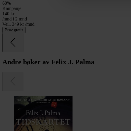
60
%
Kampanje
140
kr
/mnd i 2 mnd
Veil. 349 kr /mnd
Prøv gratis
Andre bøker av Félix J. Palma