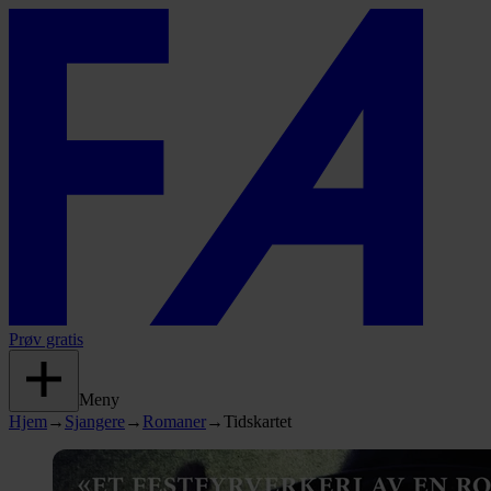
Prøv gratis
Meny
Hjem
→
Sjangere
→
Romaner
→
Tidskartet