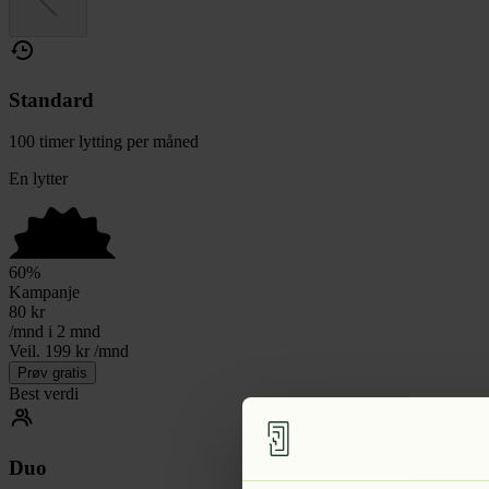
Standard
100 timer lytting per måned
En lytter
60
%
Kampanje
80
kr
/mnd i 2 mnd
Veil. 199 kr /mnd
Prøv gratis
Best verdi
Duo