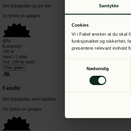
Del lyttegleden og lytt mer
Samtykke
To lyttere av gangen
Cookies
Vi i Fabel ønsker at du skal
60
%
funksjonalitet og sikkerhet, 
Kampanje
presentere relevant innhold f
100
kr
/mnd i 2 mnd
Veil. 249 kr /mnd
Samtykkevalg
Prøv gratis
Nødvendig
Familie
Del lyttegleden med familien
Tre lyttere av gangen