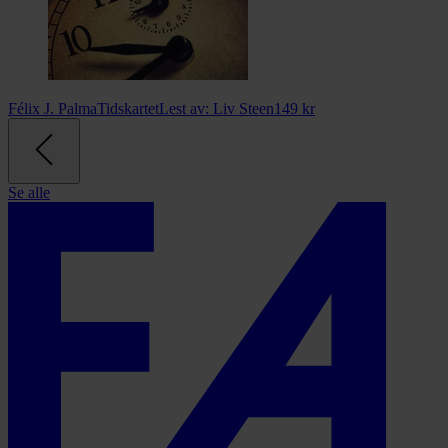
Félix J. Palma
Tidskartet
Lest av:
Liv Steen
149
kr
Se alle