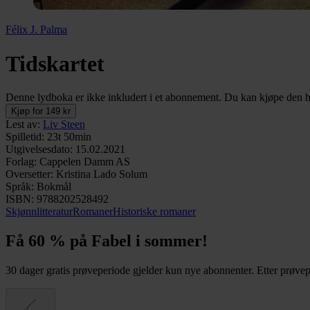
Félix J. Palma
Tidskartet
Denne lydboka er ikke inkludert i et abonnement. Du kan kjøpe den her
Kjøp for 149 kr
Lest av
:
Liv Steen
Spilletid
:
23t 50min
Utgivelsesdato
:
15.02.2021
Forlag
:
Cappelen Damm AS
Oversetter
:
Kristina Lado Solum
Språk
:
Bokmål
ISBN
:
9788202528492
Skjønnlitteratur
Romaner
Historiske romaner
Få 60 % på Fabel i sommer!
30 dager gratis prøveperiode gjelder kun nye abonnenter. Etter prøvepe