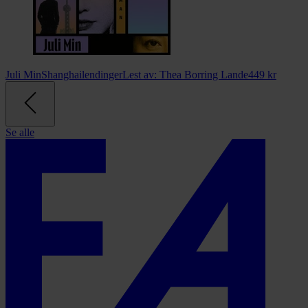
Juli Min
Shanghailendinger
Lest av:
Thea Borring Lande
449
kr
Se alle