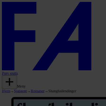
Prøv gratis
Meny
Hjem
→
Sjangere
→
Romaner
→
Shanghailendinger