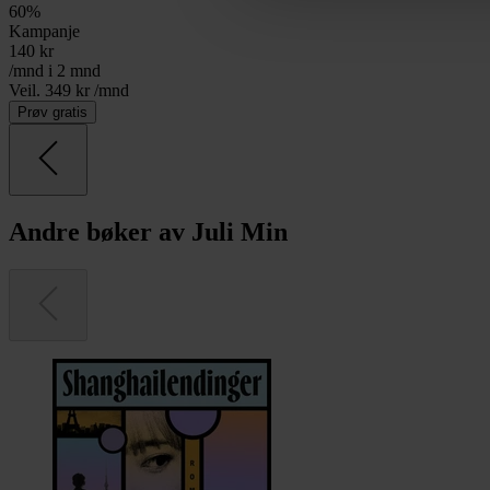
60
%
Kampanje
140
kr
/mnd i 2 mnd
Veil. 349 kr /mnd
Prøv gratis
Andre bøker av Juli Min