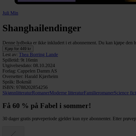
Juli Min
Shanghailendinger
Denne lydboka er ikke inkludert i et abonnement. Du kan kjøpe den her
Kjøp for 449 kr
Lest av
:
Thea Borring Lande
Spilletid
:
9t 16min
Utgivelsesdato
:
08.10.2024
Forlag
:
Cappelen Damm AS
Oversetter
:
Harald Kjærheim
Språk
:
Bokmål
ISBN
:
9788202854256
Skjønnlitteratur
Romaner
Moderne litteratur
Familieromaner
Science fic
Få 60 % på Fabel i sommer!
30 dager gratis prøveperiode gjelder kun nye abonnenter. Etter prøvepe