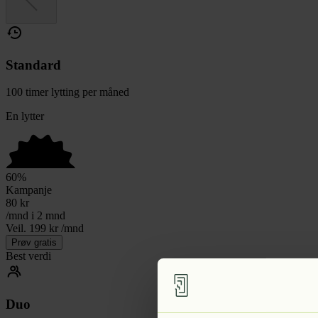
Standard
100 timer lytting per måned
En lytter
60
%
Kampanje
80
kr
/mnd i 2 mnd
Veil. 199 kr /mnd
Prøv gratis
Best verdi
Duo