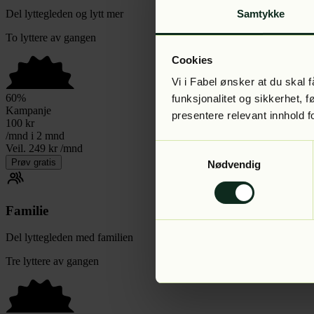
Del lyttegleden og lytt mer
Samtykke
To lyttere av gangen
Cookies
Vi i Fabel ønsker at du skal
60
%
funksjonalitet og sikkerhet, 
Kampanje
presentere relevant innhold f
100
kr
/mnd i 2 mnd
Veil. 249 kr /mnd
Samtykkevalg
Prøv gratis
Nødvendig
Familie
Del lyttegleden med familien
Tre lyttere av gangen