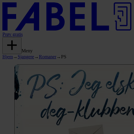
Prøv gratis
Meny
Hjem
→
Sjangere
→
Romaner
→
PS