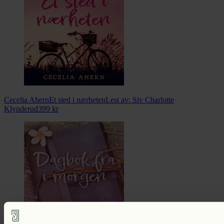
Cecelia Ahern
Et sted i nærheten
Lest av:
Siv Charlotte
Klynderud
399
kr