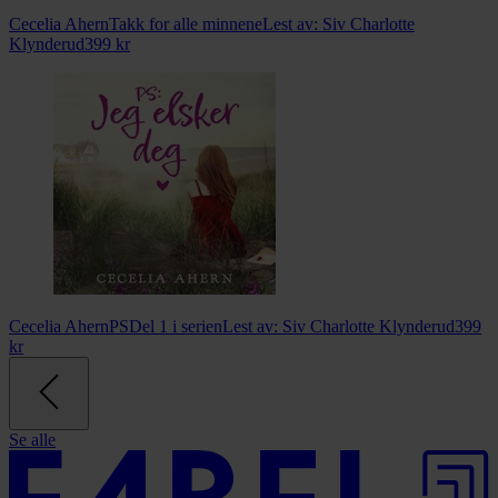
Cecelia Ahern
Takk for alle minnene
Lest av:
Siv Charlotte
Klynderud
399
kr
Cecelia Ahern
PS
Del 1 i serien
Lest av:
Siv Charlotte Klynderud
399
kr
Se alle