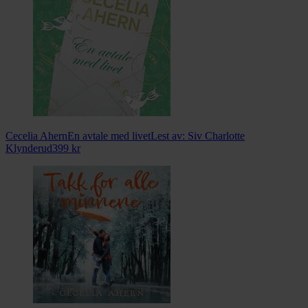
Cecelia Ahern
En avtale med livet
Lest av:
Siv Charlotte
Klynderud
399
kr