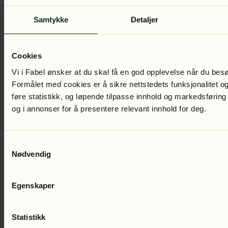
Cecelia Ahern
Dagbok fra i morgen
Lest av:
Siv Charlotte
Samtykke
Detaljer
Klynderud
399
kr
Cookies
Vi i Fabel ønsker at du skal få en god opplevelse når du bes
Formålet med cookies er å sikre nettstedets funksjonalitet og
føre statistikk, og løpende tilpasse innhold og markedsføring
og i annonser for å presentere relevant innhold for deg.
Samtykkevalg
Cecelia Ahern
Gaven
Lest av:
Siv Charlotte Klynderud
Nødvendig
Egenskaper
Statistikk