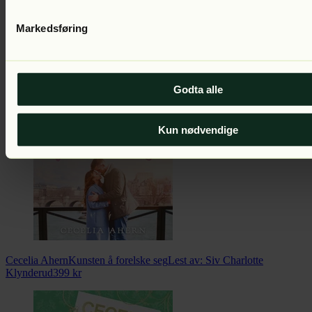
Markedsføring
Cecelia Ahern
PS
Del 2 i serien
Lest av:
Siv Charlotte Klynderud
399
kr
Godta alle
Kun nødvendige
Cecelia Ahern
Kunsten å forelske seg
Lest av:
Siv Charlotte
Klynderud
399
kr