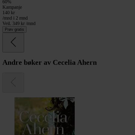
60
%
Kampanje
140
kr
/mnd i 2 mnd
Veil. 349 kr /mnd
Prøv gratis
Andre bøker av Cecelia Ahern