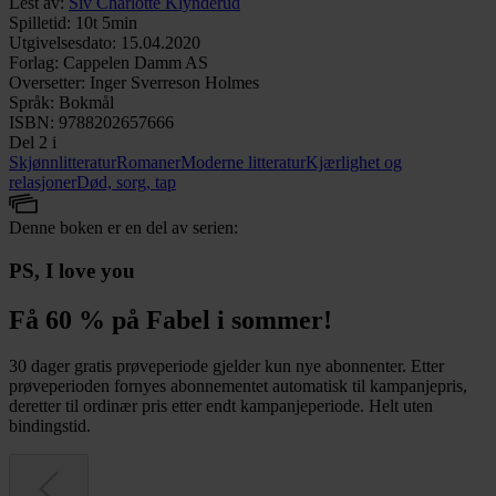
Lest av
:
Siv Charlotte Klynderud
Spilletid
:
10t 5min
Utgivelsesdato
:
15.04.2020
Forlag
:
Cappelen Damm AS
Oversetter
:
Inger Sverreson Holmes
Språk
:
Bokmål
ISBN
:
9788202657666
Del 2 i
Skjønnlitteratur
Romaner
Moderne litteratur
Kjærlighet og
relasjoner
Død, sorg, tap
Denne boken er en del av serien:
PS, I love you
Få 60 % på Fabel i sommer!
30 dager gratis prøveperiode gjelder kun nye abonnenter. Etter
prøveperioden fornyes abonnementet automatisk til kampanjepris,
deretter til ordinær pris etter endt kampanjeperiode. Helt uten
bindingstid.