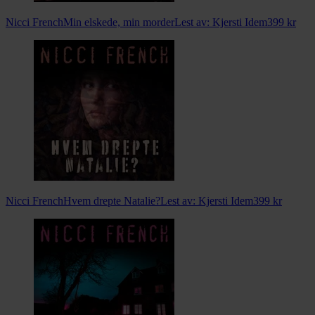
Nicci French
Min elskede, min morder
Lest av:
Kjersti Idem
399
kr
Nicci French
Hvem drepte Natalie?
Lest av:
Kjersti Idem
399
kr