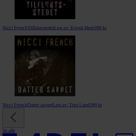
Nicci French
Tilfluktsstedet
Lest av:
Kjersti Idem
399
kr
Nicci French
Datter savnet
Lest av:
Trini Lund
399
kr
Se alle