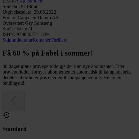
Lest av
:
Kjersti Idem
Spilletid
:
9t 18min
Utgivelsesdato
:
29.05.2022
Forlag
:
Cappelen Damm AS
Oversetter
:
Gry Sønsteng
Språk
:
Bokmål
ISBN
:
9788202741839
Skjønnlitteratur
Romaner
Thrillere
Få 60 % på Fabel i sommer!
30 dager gratis prøveperiode gjelder kun nye abonnenter. Etter
prøveperioden fornyes abonnementet automatisk til kampanjepris,
deretter til ordinær pris etter endt kampanjeperiode. Helt uten
bindingstid.
Standard