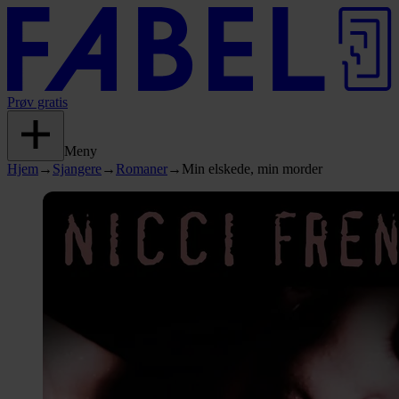
Prøv gratis
Meny
Hjem
→
Sjangere
→
Romaner
→
Min elskede, min morder