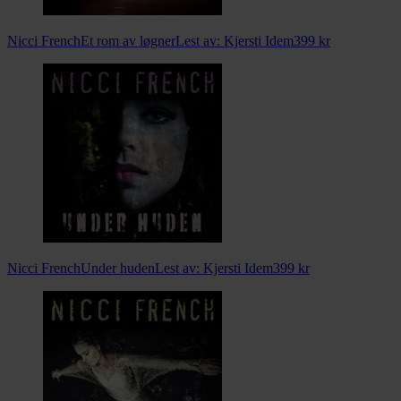
Nicci French
Et rom av løgner
Lest av:
Kjersti Idem
399
kr
Nicci French
Under huden
Lest av:
Kjersti Idem
399
kr