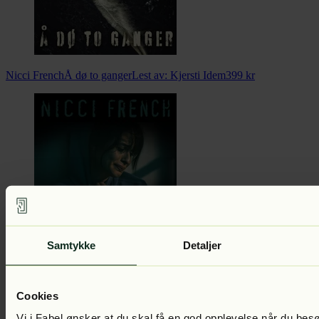
Nicci French
Å dø to ganger
Lest av:
Kjersti Idem
399
kr
Samtykke
Detaljer
Nicci French
Kanalmorderen
Lest av:
Kjersti Idem
399
kr
Cookies
Vi i Fabel ønsker at du skal få en god opplevelse når du bes