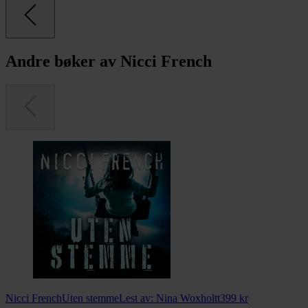
Andre bøker av Nicci French
Nicci French
Uten stemme
Lest av:
Nina Woxholtt
399
kr