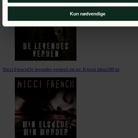
Kun nødvendige
Nicci French
De levendes verden
Lest av:
Kjersti Idem
399
kr