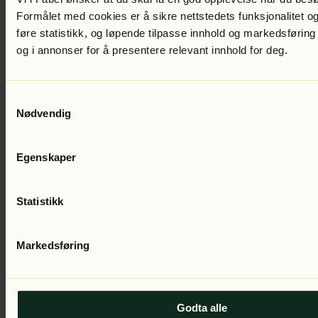
Formålet med cookies er å sikre nettstedets funksjonalitet og
føre statistikk, og løpende tilpasse innhold og markedsføring
og i annonser for å presentere relevant innhold for deg.
Samtykkevalg
Nødvendig
Nicci French
Når leken er slutt
Lest av:
Kjersti Idem
399
kr
Egenskaper
Statistikk
Markedsføring
Nicci French
God natt, Miranda
Lest av:
Kjersti Idem
399
kr
Godta alle