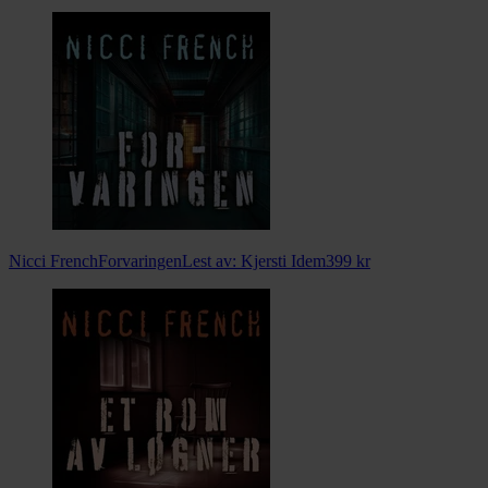
Nicci French
Forvaringen
Lest av:
Kjersti Idem
399
kr