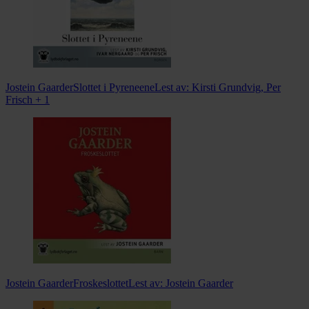
Jostein Gaarder
Slottet i Pyreneene
Lest av:
Kirsti Grundvig, Per
Frisch + 1
Jostein Gaarder
Froskeslottet
Lest av:
Jostein Gaarder