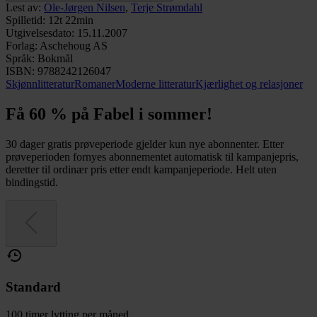
Lest av
:
Ole-Jørgen Nilsen
,
Terje Strømdahl
Spilletid
:
12t 22min
Utgivelsesdato
:
15.11.2007
Forlag
:
Aschehoug AS
Språk
:
Bokmål
ISBN
:
9788242126047
Skjønnlitteratur
Romaner
Moderne litteratur
Kjærlighet og relasjoner
Få 60 % på Fabel i sommer!
30 dager gratis prøveperiode gjelder kun nye abonnenter. Etter
prøveperioden fornyes abonnementet automatisk til kampanjepris,
deretter til ordinær pris etter endt kampanjeperiode. Helt uten
bindingstid.
Standard
100 timer lytting per måned