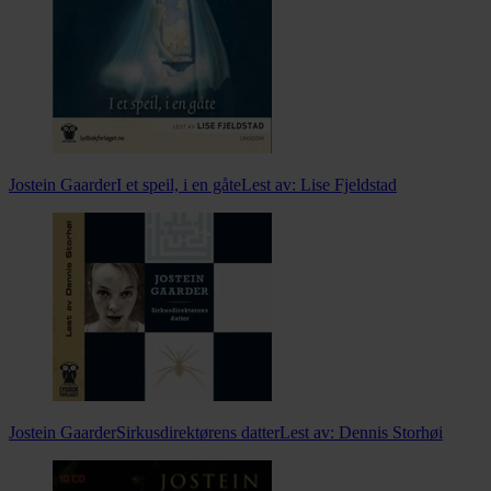
Jostein Gaarder
I et speil, i en gåte
Lest av:
Lise Fjeldstad
Jostein Gaarder
Sirkusdirektørens datter
Lest av:
Dennis Storhøi