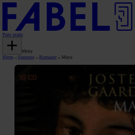
Prøv gratis
Meny
Hjem
→
Sjangere
→
Romaner
→
Maya