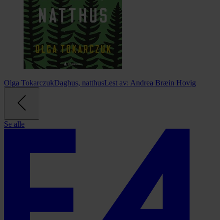
Olga Tokarczuk
Daghus, natthus
Lest av:
Andrea Bræin Hovig
Se alle