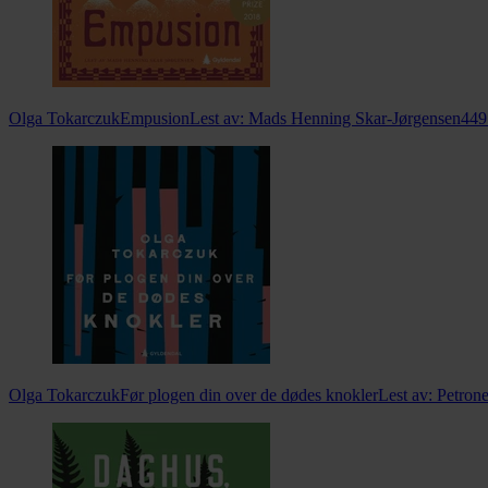
Olga Tokarczuk
Empusion
Lest av:
Mads Henning Skar-Jørgensen
449
Olga Tokarczuk
Før plogen din over de dødes knokler
Lest av:
Petrone