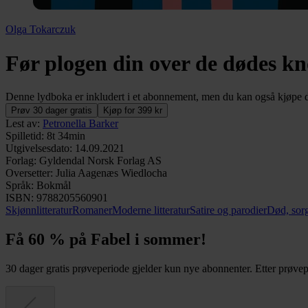
Olga Tokarczuk
Før plogen din over de dødes kn
Denne lydboka er inkludert i et abonnement, men du kan også kjøpe de
Prøv 30 dager gratis
Kjøp for 399 kr
Lest av
:
Petronella Barker
Spilletid
:
8t 34min
Utgivelsesdato
:
14.09.2021
Forlag
:
Gyldendal Norsk Forlag AS
Oversetter
:
Julia Aagenæs Wiedlocha
Språk
:
Bokmål
ISBN
:
9788205560901
Skjønnlitteratur
Romaner
Moderne litteratur
Satire og parodier
Død, sorg
Få 60 % på Fabel i sommer!
30 dager gratis prøveperiode gjelder kun nye abonnenter. Etter prøvepe