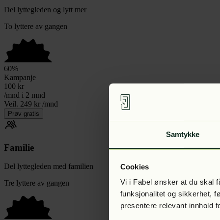
Del lyttegleden og lytt mer
To lyttere av gangen
60
%
Kampanje
100
kr
/mnd i 2 mnd
Veil. 249 kr /mnd
Prøv gratis
Samtykke
Familie
Del lyttegleden med familien
Cookies
Vi i Fabel ønsker at du skal
Tre lyttere av gangen
funksjonalitet og sikkerhet, 
presentere relevant innhold f