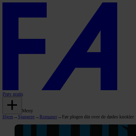
Prøv gratis
Meny
Hjem
→
Sjangere
→
Romaner
→
Før plogen din over de dødes knokler