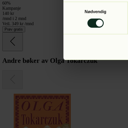
60
%
Samtykkevalg
Kampanje
Nødvendig
140
kr
/mnd i 2 mnd
Veil. 349 kr /mnd
Prøv gratis
Andre bøker av Olga Tokarczuk