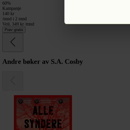
60
%
Kampanje
140
kr
/mnd i 2 mnd
Veil. 349 kr /mnd
Prøv gratis
Andre bøker av S.A. Cosby