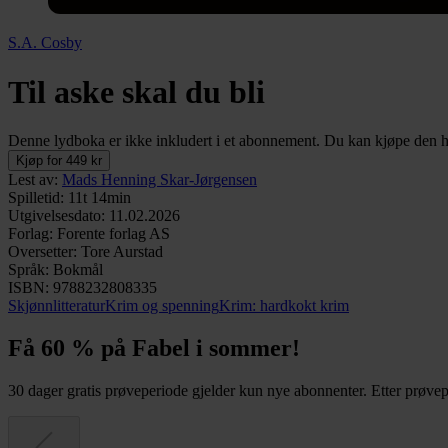
S.A. Cosby
Til aske skal du bli
Denne lydboka er ikke inkludert i et abonnement. Du kan kjøpe den her
Kjøp for 449 kr
Lest av
:
Mads Henning Skar-Jørgensen
Spilletid
:
11t 14min
Utgivelsesdato
:
11.02.2026
Forlag
:
Forente forlag AS
Oversetter
:
Tore Aurstad
Språk
:
Bokmål
ISBN
:
9788232808335
Skjønnlitteratur
Krim og spenning
Krim: hardkokt krim
Få 60 % på Fabel i sommer!
30 dager gratis prøveperiode gjelder kun nye abonnenter. Etter prøvepe