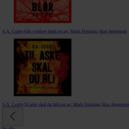
S.A. Cosby
Alle syndere blør
Lest av:
Mads Henning Skar-Jørgensen
S.A. Cosby
Til aske skal du bli
Lest av:
Mads Henning Skar-Jørgense
Se alle