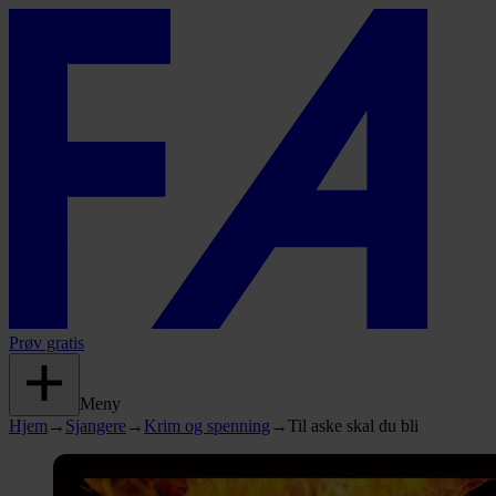
Prøv gratis
Meny
Hjem
→
Sjangere
→
Krim og spenning
→
Til aske skal du bli