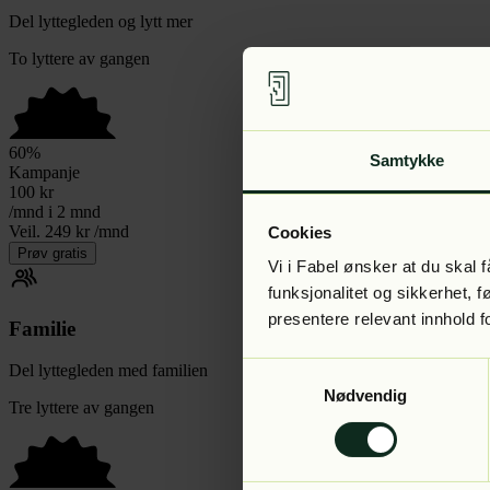
Del lyttegleden og lytt mer
To lyttere av gangen
60
%
Samtykke
Kampanje
100
kr
/mnd i 2 mnd
Veil. 249 kr /mnd
Cookies
Prøv gratis
Vi i Fabel ønsker at du skal
funksjonalitet og sikkerhet, 
presentere relevant innhold f
Familie
Samtykkevalg
Del lyttegleden med familien
Nødvendig
Tre lyttere av gangen