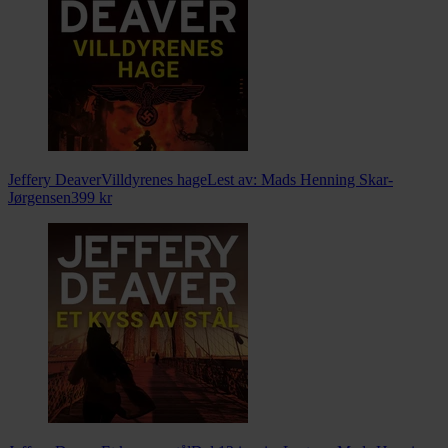
Jeffery Deaver
Villdyrenes hage
Lest av:
Mads Henning Skar-
Jørgensen
399
kr