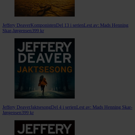
Jeffery Deaver
Komponisten
Del 13 i serien
Lest av:
Mads Henning
Skar-Jørgensen
399
kr
Jeffery Deaver
Jaktsesong
Del 4 i serien
Lest av:
Mads Henning Skar-
Jørgensen
399
kr