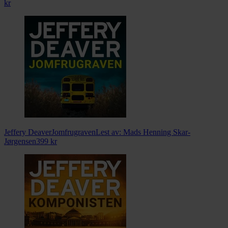
kr
Jeffery Deaver
Jomfrugraven
Lest av:
Mads Henning Skar-
Jørgensen
399
kr