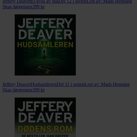
Jeffery Deaver
Et kyss av stål
Del 12 i serien
Lest av:
Mads Henning
Skar-Jørgensen
399
kr
Jeffery Deaver
Hudsamleren
Del 11 i serien
Lest av:
Mads Henning
Skar-Jørgensen
399
kr