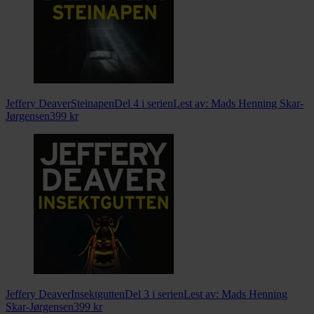
Jeffery Deaver
Steinapen
Del 4 i serien
Lest av:
Mads Henning Skar-
Jørgensen
399
kr
Jeffery Deaver
Insektgutten
Del 3 i serien
Lest av:
Mads Henning
Skar-Jørgensen
399
kr