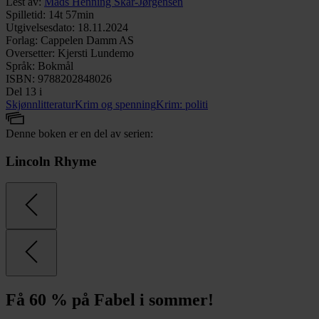
Lest av
:
Mads Henning Skar-Jørgensen
Spilletid
:
14t 57min
Utgivelsesdato
:
18.11.2024
Forlag
:
Cappelen Damm AS
Oversetter
:
Kjersti Lundemo
Språk
:
Bokmål
ISBN
:
9788202848026
Del 13 i
Skjønnlitteratur
Krim og spenning
Krim: politi
Denne boken er en del av serien:
Lincoln Rhyme
Få 60 % på Fabel i sommer!