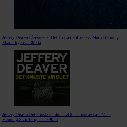
Jeffery Deaver
Låsesmeden
Del 15 i serien
Lest av:
Mads Henning
Skar-Jørgensen
399
kr
Jeffery Deaver
Det knuste vinduet
Del 8 i serien
Lest av:
Mads
Henning Skar-Jørgensen
399
kr