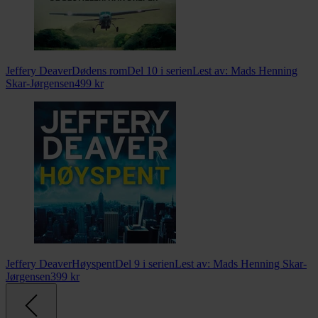
Jeffery Deaver
Dødens rom
Del 10 i serien
Lest av:
Mads Henning
Skar-Jørgensen
499
kr
Jeffery Deaver
Høyspent
Del 9 i serien
Lest av:
Mads Henning Skar-
Jørgensen
399
kr