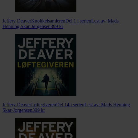
Jeffery Deaver
Knokkelsamleren
Del 1 i serien
Lest av:
Mads
Henning Skar-Jørgensen
399
kr
Jeffery Deaver
Løftegiveren
Del 14 i serien
Lest av:
Mads Henning
Skar-Jørgensen
399
kr