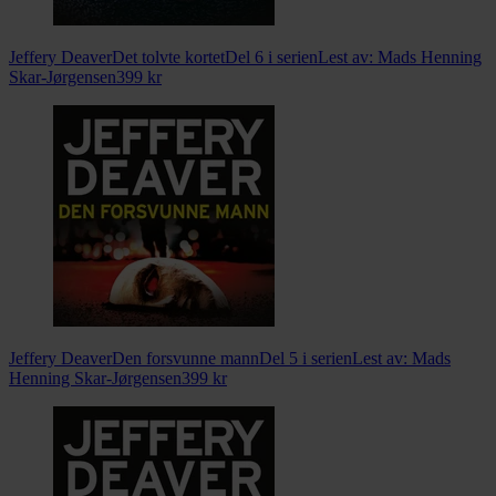
Jeffery Deaver
Det tolvte kortet
Del 6 i serien
Lest av:
Mads Henning
Skar-Jørgensen
399
kr
Jeffery Deaver
Den forsvunne mann
Del 5 i serien
Lest av:
Mads
Henning Skar-Jørgensen
399
kr