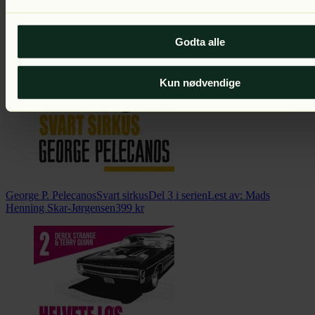
George P. Pelecanos
Andelen
Del 1 i serien
Lest av:
Dennis
Storhøi
399
kr
Godta alle
Kun nødvendige
George P. Pelecanos
Svart sirkus
Del 3 i serien
Lest av:
Mads
Henning Skar-Jørgensen
399
kr