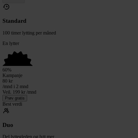
Standard
100 timer lytting per måned
En lytter
60
%
Kampanje
80
kr
/mnd i 2 mnd
Veil. 199 kr /mnd
Prøv gratis
Best verdi
Duo
Del lyttegleden og lytt mer