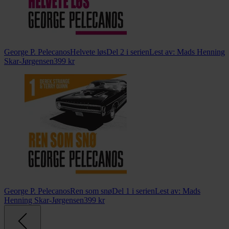
George P. Pelecanos
Helvete løs
Del 2 i serien
Lest av:
Mads Henning
Skar-Jørgensen
399
kr
George P. Pelecanos
Ren som snø
Del 1 i serien
Lest av:
Mads
Henning Skar-Jørgensen
399
kr