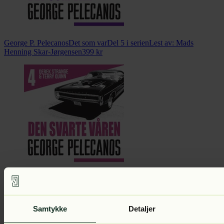
George P. Pelecanos
Det som var
Del 5 i serien
Lest av:
Mads
Henning Skar-Jørgensen
399
kr
George P. Pelecanos
Den svarte våren
Del 4 i serien
Lest av:
Mads
Henning Skar-Jørgensen
399
kr
Samtykke
Detaljer