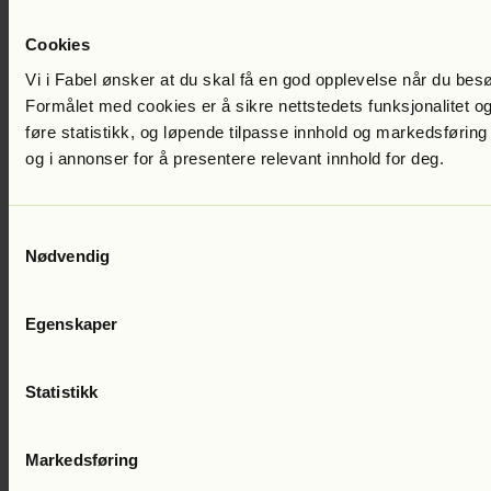
Cookies
Vi i Fabel ønsker at du skal få en god opplevelse når du bes
Formålet med cookies er å sikre nettstedets funksjonalitet og
føre statistikk, og løpende tilpasse innhold og markedsføring
og i annonser for å presentere relevant innhold for deg.
George P. Pelecanos
Dobbeltgjengeren
Del 2 i serien
Lest av:
Dennis
Storhøi
399
kr
Samtykkevalg
Nødvendig
Egenskaper
Statistikk
Markedsføring