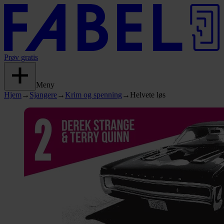
Prøv gratis
Meny
Hjem
→
Sjangere
→
Krim og spenning
→
Helvete løs