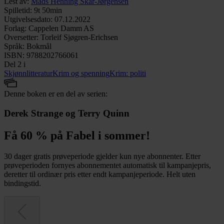
Lest av
:
Mads Henning Skar-Jørgensen
Spilletid
:
9t 50min
Utgivelsesdato
:
07.12.2022
Forlag
:
Cappelen Damm AS
Oversetter
:
Torleif Sjøgren-Erichsen
Språk
:
Bokmål
ISBN
:
9788202766061
Del 2 i
Skjønnlitteratur
Krim og spenning
Krim: politi
Denne boken er en del av serien:
Derek Strange og Terry Quinn
Få 60 % på Fabel i sommer!
30 dager gratis prøveperiode gjelder kun nye abonnenter. Etter
prøveperioden fornyes abonnementet automatisk til kampanjepris,
deretter til ordinær pris etter endt kampanjeperiode. Helt uten
bindingstid.