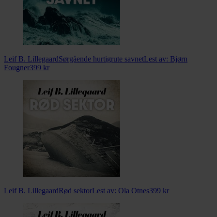
Leif B. Lillegaard
Sørgående hurtigrute savnet
Lest av:
Bjørn
Fougner
399
kr
Leif B. Lillegaard
Rød sektor
Lest av:
Ola Otnes
399
kr