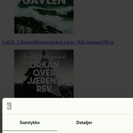
Leif B. Lillegaard
Havøygavlen
Lest av:
Nils Johnson
399
kr
Leif B. Lillegaard
Orkan over Jærens Rev
Lest av:
Egil Birkeland
399
Samtykke
Detaljer
kr