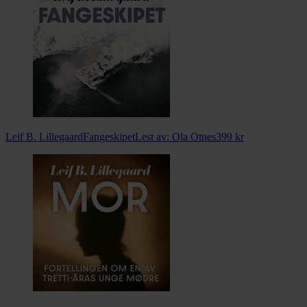
Leif B. Lillegaard
Fangeskipet
Lest av:
Ola Otnes
399
kr