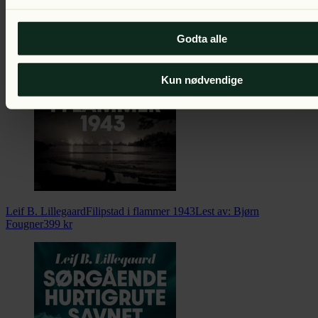
Leif B. Lillegaard
Hvis dere finner oss
Lest av:
Bjørn Fougner
399
kr
Godta alle
Kun nødvendige
Leif B. Lillegaard
Filipstad i flammer 1943
Lest av:
Bjørn
Fougner
399
kr