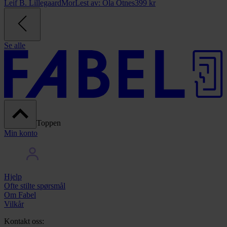
Leif B. Lillegaard
Mor
Lest av:
Ola Otnes
399
kr
Se alle
Toppen
Min konto
Hjelp
Ofte stilte spørsmål
Om Fabel
Vilkår
Kontakt oss: