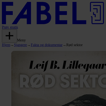
Prøv gratis
Meny
Hjem
→
Sjangere
→
Fakta og dokumentar
→
Rød sektor