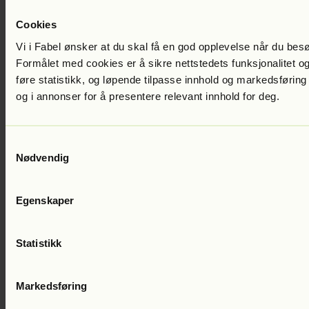
Cookies
Vi i Fabel ønsker at du skal få en god opplevelse når du bes
Formålet med cookies er å sikre nettstedets funksjonalitet og
føre statistikk, og løpende tilpasse innhold og markedsføring
og i annonser for å presentere relevant innhold for deg.
Samtykkevalg
Leif B. Lillegaard
Trønderen fra Waterloo
Lest av:
Bjørn Fougner
399
Nødvendig
kr
Egenskaper
Statistikk
Markedsføring