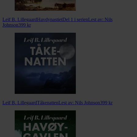
Leif B. Lillegaard
Havdynastiet
Del 1 i serien
Lest av:
Nils
Johnson
399
kr
Leif B. Lillegaard
Tåkenatten
Lest av:
Nils Johnson
399
kr