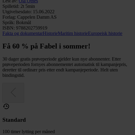
Lest av
:
Ola Otnes
Spilletid
:
2t 5min
Utgivelsesdato
:
15.06.2022
Forlag
:
Cappelen Damm AS
Språk
:
Bokmål
ISBN
:
9788202759919
Fakta og dokumentar
Historie
Maritim historie
Europeisk historie
Få 60 % på Fabel i sommer!
30 dager gratis prøveperiode gjelder kun nye abonnenter. Etter
prøveperioden fornyes abonnementet automatisk til kampanjepris,
deretter til ordinær pris etter endt kampanjeperiode. Helt uten
bindingstid.
Standard
100 timer lytting per måned