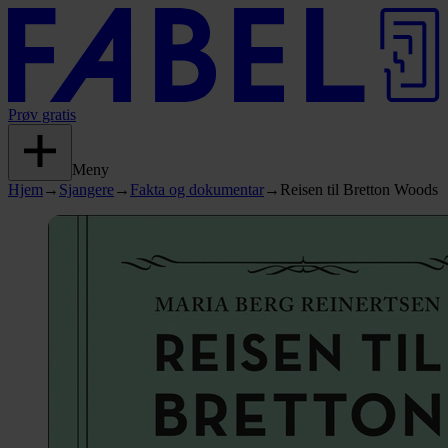
Prøv gratis
Meny
Hjem
→
Sjangere
→
Fakta og dokumentar
→
Reisen til Bretton Woods