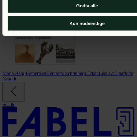
Godta alle
Kun nødvendige
Maria Berg Reinertsen
Henriette Schønberg Erken
Lest av:
Charlotte
Grundt
Se alle