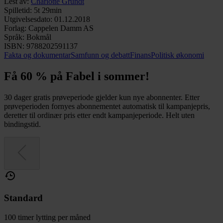
Lest av
:
Charlotte Grundt
Spilletid
:
5t 29min
Utgivelsesdato
:
01.12.2018
Forlag
:
Cappelen Damm AS
Språk
:
Bokmål
ISBN
:
9788202591137
Fakta og dokumentar
Samfunn og debatt
Finans
Politisk økonomi
Få 60 % på Fabel i sommer!
30 dager gratis prøveperiode gjelder kun nye abonnenter. Etter
prøveperioden fornyes abonnementet automatisk til kampanjepris,
deretter til ordinær pris etter endt kampanjeperiode. Helt uten
bindingstid.
Standard
100 timer lytting per måned