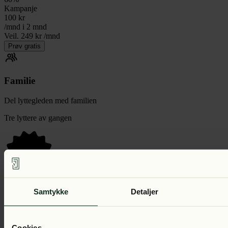
Kampanje
100
kr
/mnd i 2 mnd
Veil. 249 kr /mnd
Prøv gratis
Familie
Del lyttegleden med familien
Tre lyttere av gangen
60
%
Kampanje
140
kr
/mnd i 2 mnd
Samtykke
Detaljer
Veil. 349 kr /mnd
Prøv gratis
Cookies