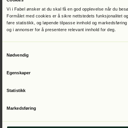
Vi i Fabel ønsker at du skal få en god opplevelse når du bes
Formålet med cookies er å sikre nettstedets funksjonalitet og
Andre bøker av Maria Berg Reinertsen
føre statistikk, og løpende tilpasse innhold og markedsføring
og i annonser for å presentere relevant innhold for deg.
Samtykkevalg
Nødvendig
Egenskaper
Statistikk
Markedsføring
Maria Berg Reinertsen
Reisen til Bretton Woods
Lest av:
Charlotte
Grundt