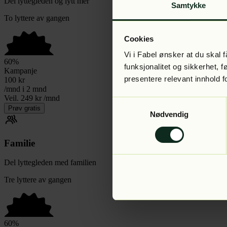
Del lyttegleden og lytt mer
Samtykke
To lyttere av gangen
Cookies
Vi i Fabel ønsker at du skal
60
%
funksjonalitet og sikkerhet, 
Kampanje
presentere relevant innhold f
100
kr
/mnd i 2 mnd
Veil. 249 kr /mnd
Samtykkevalg
Prøv gratis
Nødvendig
Familie
Del lyttegleden med familien
Tre lyttere av gangen
60
%