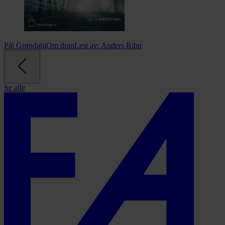
Pål Grøndahl
Om drap
Lest av:
Anders Ribu
Se alle