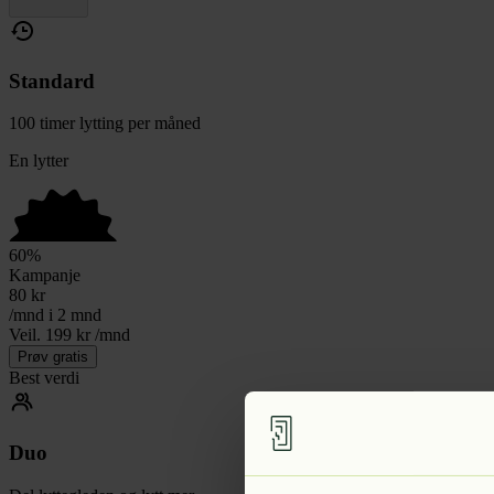
Standard
100 timer lytting per måned
En lytter
60
%
Kampanje
80
kr
/mnd i 2 mnd
Veil. 199 kr /mnd
Prøv gratis
Best verdi
Duo