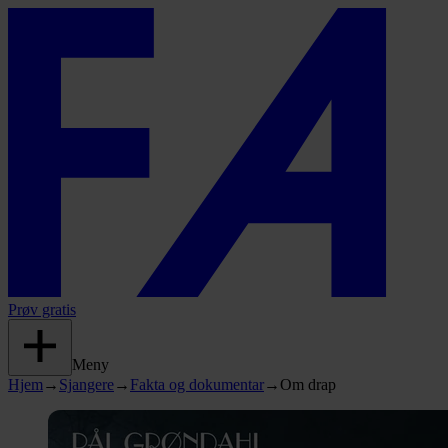
Prøv gratis
Meny
Hjem
→
Sjangere
→
Fakta og dokumentar
→
Om drap