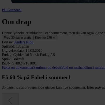
Pål Grøndahl
Om drap
Denne lydboka er inkludert i et abonnement, men du kan også kjøpe de
Prøv 30 dager gratis
Kjøp for 179 kr
Lest av
:
Anders Ribu
Spilletid
:
13t 2min
Utgivelsesdato
:
14.03.2019
Forlag
:
Gyldendal Norsk Forlag AS
Språk
:
Bokmål
ISBN
:
9788242181091
Fakta og dokumentar
Samfunn og debatt
Vold og mishandling i samfu
Få 60 % på Fabel i sommer!
30 dager gratis prøveperiode gjelder kun nye abonnenter. Etter prøvepe