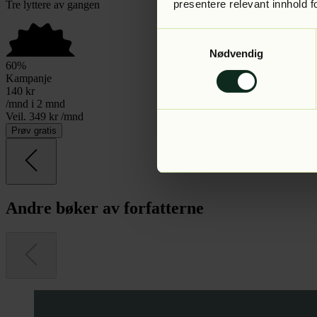
presentere relevant innhold f
Tre lyttere av gangen
Samtykkevalg
Nødvendig
60
%
Kampanje
140
kr
/mnd i 2 mnd
Veil. 349 kr /mnd
Prøv gratis
Andre bøker av forfatterne