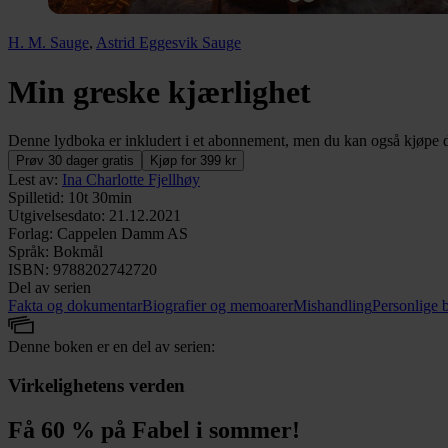
H. M. Sauge
,
Astrid Eggesvik Sauge
Min greske kjærlighet
Denne lydboka er inkludert i et abonnement, men du kan også kjøpe de
Prøv 30 dager gratis
Kjøp for 399 kr
Lest av
:
Ina Charlotte Fjellhøy
Spilletid
:
10t 30min
Utgivelsesdato
:
21.12.2021
Forlag
:
Cappelen Damm AS
Språk
:
Bokmål
ISBN
:
9788202742720
Del av serien
Fakta og dokumentar
Biografier og memoarer
Mishandling
Personlige 
Denne boken er en del av serien:
Virkelighetens verden
Få 60 % på Fabel i sommer!