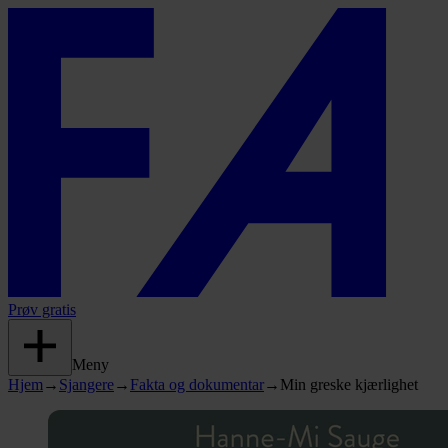
Prøv gratis
Meny
Hjem
→
Sjangere
→
Fakta og dokumentar
→
Min greske kjærlighet