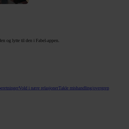
n og lytte til den i Fabel-appen.
beretninger
Vold i nære relasjoner
Takle mishandling/overgrep