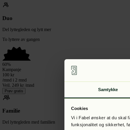
Duo
Del lyttegleden og lytt mer
To lyttere av gangen
60
%
Kampanje
100
kr
/mnd i 2 mnd
Veil. 249 kr /mnd
Samtykke
Prøv gratis
Cookies
Familie
Vi i Fabel ønsker at du skal
Del lyttegleden med familien
funksjonalitet og sikkerhet, 