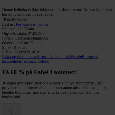
Denne lydboka er ikke inkludert i et abonnement. Du kan kjøpe den
her og lytte til den i Fabel-appen.
Kjøp for 479 kr
Lest av
:
Per Andreas Tønder
Spilletid
:
23t 35min
Utgivelsesdato
:
27.05.2026
Forlag
:
Cappelen Damm AS
Oversetter
:
Guro Dimmen
Språk
:
Bokmål
ISBN
:
9788202914516
Fakta og dokumentar
Historie
Amerikansk historie
Europeisk
historie
Internasjonale forhold
Få 60 % på Fabel i sommer!
30 dager gratis prøveperiode gjelder kun nye abonnenter. Etter
prøveperioden fornyes abonnementet automatisk til kampanjepris,
deretter til ordinær pris etter endt kampanjeperiode. Helt uten
bindingstid.