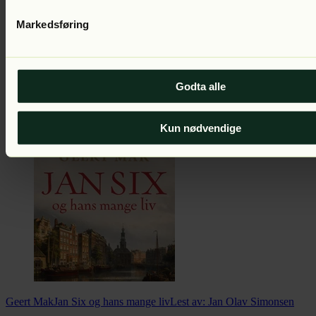
Markedsføring
Godta alle
Geert Mak
USA
Lest av:
Anders Ribu
Kun nødvendige
Geert Mak
Jan Six og hans mange liv
Lest av:
Jan Olav Simonsen