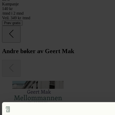
Kampanje
140
kr
/mnd i 2 mnd
Veil. 349 kr /mnd
Prøv gratis
Andre bøker av Geert Mak