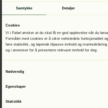
Samtykke
Detaljer
Geert Mak
Mellommannen - USA og Europa i de avgjørende årene
Cookies
1933-1945
Lest av:
Per Andreas Tønder
479
kr
Vi i Fabel ønsker at du skal få en god opplevelse når du bes
Formålet med cookies er å sikre nettstedets funksjonalitet og
føre statistikk, og løpende tilpasse innhold og markedsføring
og i annonser for å presentere relevant innhold for deg.
Samtykkevalg
Nødvendig
Egenskaper
Geert Mak
Europa
Lest av:
Anders Ribu
Statistikk