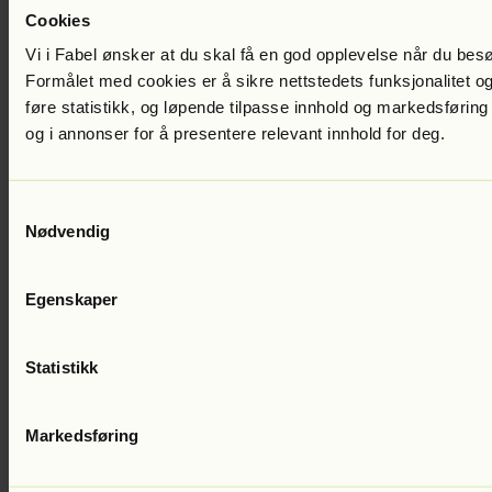
Cookies
Vi i Fabel ønsker at du skal få en god opplevelse når du bes
Formålet med cookies er å sikre nettstedets funksjonalitet og
60
%
føre statistikk, og løpende tilpasse innhold og markedsføring
Kampanje
100
kr
og i annonser for å presentere relevant innhold for deg.
/mnd i 2 mnd
Veil. 249 kr /mnd
Prøv gratis
Samtykkevalg
Nødvendig
Familie
Egenskaper
Del lyttegleden med familien
Tre lyttere av gangen
Statistikk
Markedsføring
60
%
Kampanje
140
kr