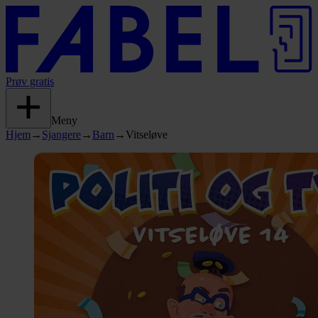
Prøv gratis
Meny
Hjem
→
Sjangere
→
Barn
→
Vitseløve