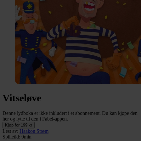
Vitseløve
Denne lydboka er ikke inkludert i et abonnement. Du kan kjøpe den
her og lytte til den i Fabel-appen.
Kjøp for 199 kr
Lest av
:
Haakon Strøm
Spilletid
:
9min