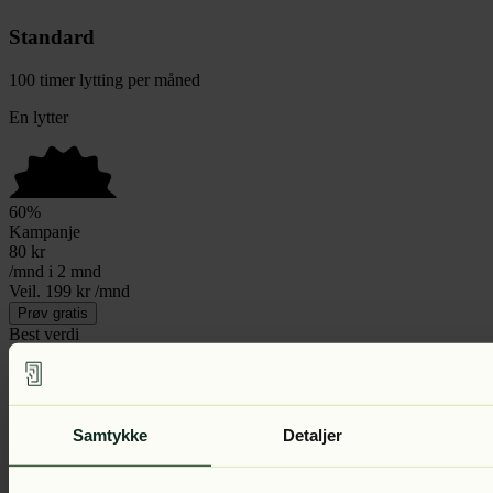
Standard
100 timer lytting per måned
En lytter
60
%
Kampanje
80
kr
/mnd i 2 mnd
Veil. 199 kr /mnd
Prøv gratis
Best verdi
Duo
Samtykke
Detaljer
Del lyttegleden og lytt mer
To lyttere av gangen