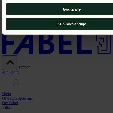
/mnd i 2 mnd
Veil. 349 kr /mnd
Godta alle
Prøv gratis
Kun nødvendige
Toppen
Min konto
Hjelp
Ofte stilte spørsmål
Om Fabel
Vilkår