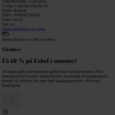
Utgivelsesdato
:
11.04.2023
Forlag
:
Cappelen Damm AS
Språk
:
Bokmål
ISBN
:
9788202796297
Alder
:
6-9 år
Del 14 i
Barn
Fakta
Humor og vitser
Denne boken er en del av serien:
Vitseløve
Få 60 % på Fabel i sommer!
30 dager gratis prøveperiode gjelder kun nye abonnenter. Etter
prøveperioden fornyes abonnementet automatisk til kampanjepris,
deretter til ordinær pris etter endt kampanjeperiode. Helt uten
bindingstid.