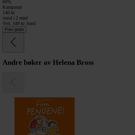
60
%
Kampanje
140
kr
/mnd i 2 mnd
Veil. 349 kr /mnd
Prøv gratis
Andre bøker av Helena Bross