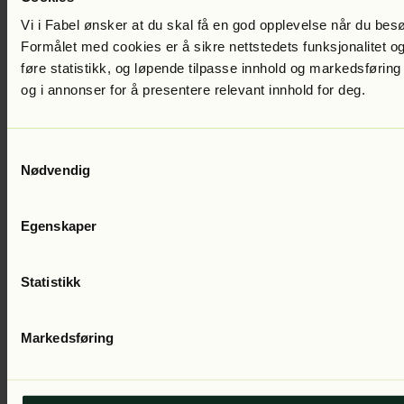
Vi i Fabel ønsker at du skal få en god opplevelse når du bes
Formålet med cookies er å sikre nettstedets funksjonalitet og
føre statistikk, og løpende tilpasse innhold og markedsføring
Helena Bross
Nattspioner
Del 1 i serien
Lest av:
Hilde Lyrån
199
kr
og i annonser for å presentere relevant innhold for deg.
Samtykkevalg
Nødvendig
Egenskaper
Statistikk
Helena Bross
Klinke med kuler
Del 21 i serien
Lest av:
Guri
Schanke
149
kr
Markedsføring