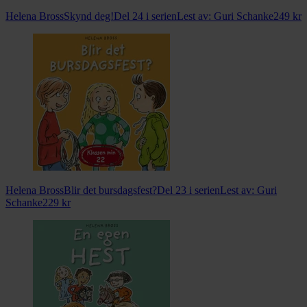
Helena Bross
Skynd deg!
Del 24 i serien
Lest av:
Guri Schanke
249
kr
Helena Bross
Blir det bursdagsfest?
Del 23 i serien
Lest av:
Guri
Schanke
229
kr