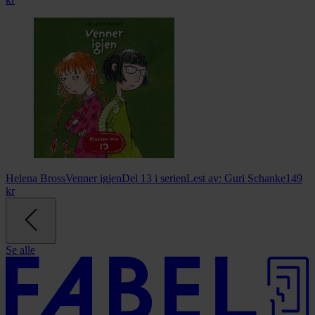
Helena Bross
Venner igjen
Del 13 i serien
Lest av:
Guri Schanke
149
kr
Se alle