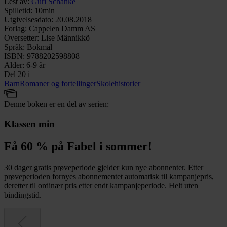
Lest av
:
Guri Schanke
Spilletid
:
10min
Utgivelsesdato
:
20.08.2018
Forlag
:
Cappelen Damm AS
Oversetter
:
Lise Männikkö
Språk
:
Bokmål
ISBN
:
9788202598808
Alder
:
6-9 år
Del 20 i
Barn
Romaner og fortellinger
Skolehistorier
Denne boken er en del av serien:
Klassen min
Få 60 % på Fabel i sommer!
30 dager gratis prøveperiode gjelder kun nye abonnenter. Etter
prøveperioden fornyes abonnementet automatisk til kampanjepris,
deretter til ordinær pris etter endt kampanjeperiode. Helt uten
bindingstid.