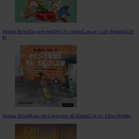
Helena Bross
En egen hest
Del 25 i serien
Lest av:
Guri Schanke
229
kr
Helena Bross
Boka om å begynne på skolen
Lest av:
Eline Øverby