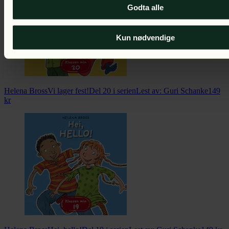
Godta alle
Kun nødvendige
Helena Bross
Vi lager fest!
Del 20 i serien
Lest av:
Guri Schanke
149
kr