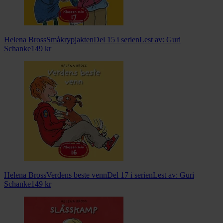
Helena Bross
Småkrypjakten
Del 15 i serien
Lest av:
Guri
Schanke
149
kr
Helena Bross
Verdens beste venn
Del 17 i serien
Lest av:
Guri
Schanke
149
kr