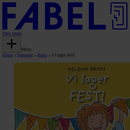
Prøv gratis
Meny
Hjem
→
Sjangere
→
Barn
→
Vi lager fest!