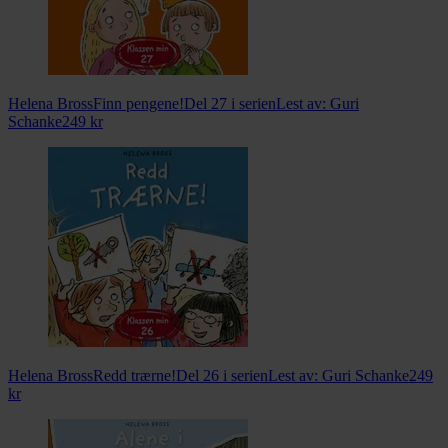
Helena Bross
Finn pengene!
Del 27 i serien
Lest av:
Guri
Schanke
249
kr
Helena Bross
Redd trærne!
Del 26 i serien
Lest av:
Guri Schanke
249
kr