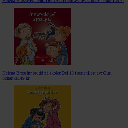
Helena Bross
Hei, hello!
Del 19 i serien
Lest av:
Guri Schanke
149
kr
Helena Bross
Innbrudd på skolen
Del 18 i serien
Lest av:
Guri
Schanke
149
kr