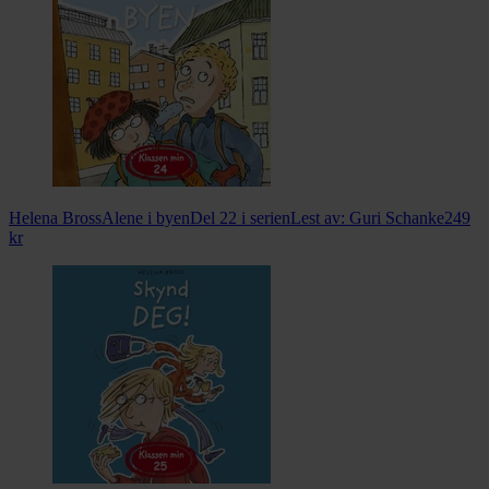
Helena Bross
Alene i byen
Del 22 i serien
Lest av:
Guri Schanke
249
kr