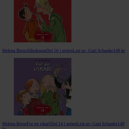
Helena Bross
Slåsskamp
Del 16 i serien
Lest av:
Guri Schanke
149
kr
Helena Bross
For en vikar!
Del 14 i serien
Lest av:
Guri Schanke
149
kr