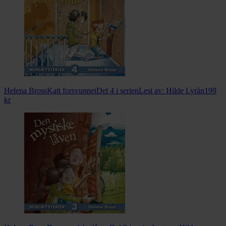
Helena Bross
Katt forsvunnet
Del 4 i serien
Lest av:
Hilde Lyrån
199
kr