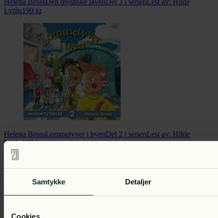
Helena Bross
Den mystiske låven
Del 3 i serien
Lest av:
Hilde
Lyrån
199
kr
Helena Bross
Lommetyver i byen
Del 2 i serien
Lest av:
Hilde
Lyrån
199
kr
Samtykke
Detaljer
Cookies