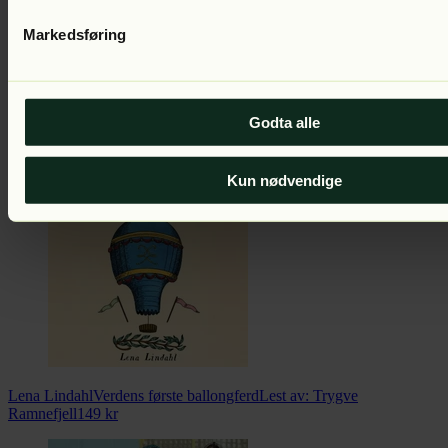
Markedsføring
Godta alle
Lena Lindahl
Musefangeren i Downing Street
Lest av:
Gisken
Armand
199
kr
Kun nødvendige
Lena Lindahl
Verdens første ballongferd
Lest av:
Trygve
Ramnefjell
149
kr