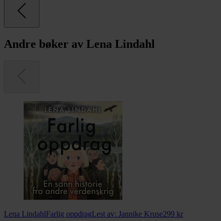
Andre bøker av Lena Lindahl
Lena Lindahl
Farlig oppdrag
Lest av:
Jannike Kruse
299
kr