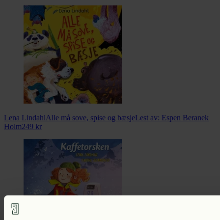
Lena Lindahl
Alle må sove, spise og bæsje
Lest av:
Espen Beranek
Holm
249
kr