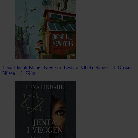
Lena Lindahl
Biene i New York
Lest av:
Vibeke Saugestad, Gustav
Nilsen + 2
179
kr