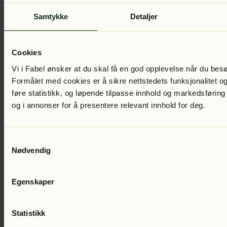
Samtykke
Detaljer
Lena Lindahl
Kaffetorsken
Lest av:
Eva Dons
229
kr
Cookies
Vi i Fabel ønsker at du skal få en god opplevelse når du bes
Formålet med cookies er å sikre nettstedets funksjonalitet og
føre statistikk, og løpende tilpasse innhold og markedsføring
og i annonser for å presentere relevant innhold for deg.
Samtykkevalg
Nødvendig
Lena Lindahl
Den gylne stjerne
Lest av:
Carl Martin Eggesbø
399
kr
Egenskaper
Statistikk