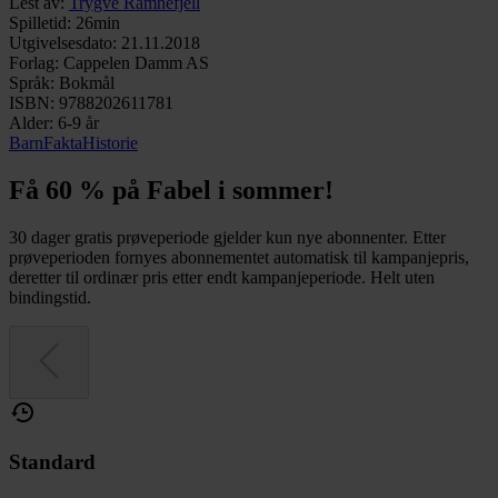
Lest av
:
Trygve Ramnefjell
Spilletid
:
26min
Utgivelsesdato
:
21.11.2018
Forlag
:
Cappelen Damm AS
Språk
:
Bokmål
ISBN
:
9788202611781
Alder
:
6-9 år
Barn
Fakta
Historie
Få 60 % på Fabel i sommer!
30 dager gratis prøveperiode gjelder kun nye abonnenter. Etter
prøveperioden fornyes abonnementet automatisk til kampanjepris,
deretter til ordinær pris etter endt kampanjeperiode. Helt uten
bindingstid.
Standard