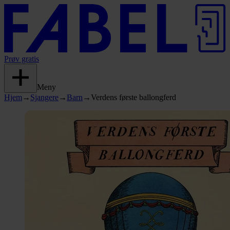
Prøv gratis
Meny
Hjem
→
Sjangere
→
Barn
→
Verdens første ballongferd