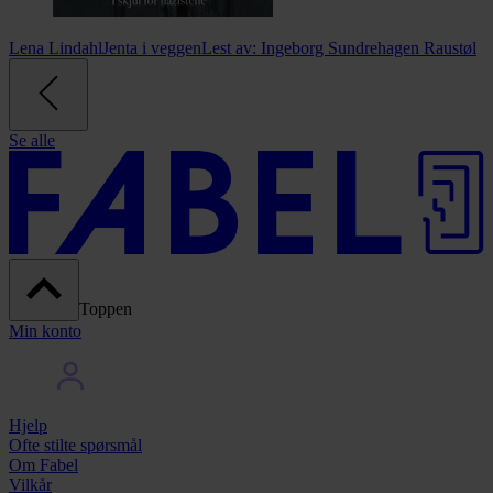
Lena Lindahl
Jenta i veggen
Lest av:
Ingeborg Sundrehagen Raustøl
Se alle
Toppen
Min konto
Hjelp
Ofte stilte spørsmål
Om Fabel
Vilkår