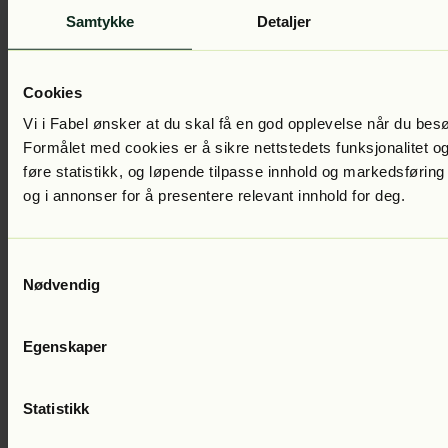
Samtykke
Detaljer
Camilla Unger
Mia og Mons og sjørøverskatten
Lest av:
Benedikte
Kruse
199
kr
Cookies
Vi i Fabel ønsker at du skal få en god opplevelse når du bes
Formålet med cookies er å sikre nettstedets funksjonalitet og
føre statistikk, og løpende tilpasse innhold og markedsføring
og i annonser for å presentere relevant innhold for deg.
Samtykkevalg
Nødvendig
Camilla Unger
Mia og Mons
Lest av:
Benedikte Kruse
199
kr
Egenskaper
Statistikk