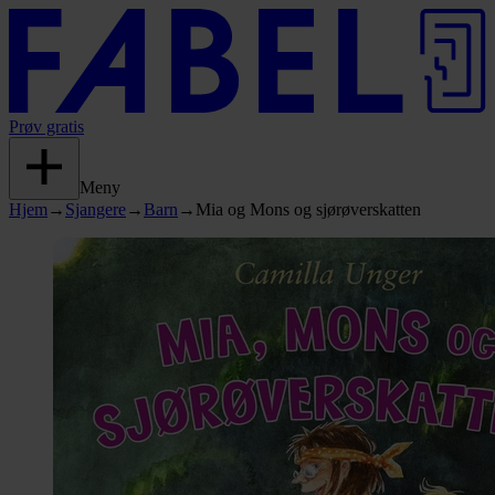
Prøv gratis
Meny
Hjem
→
Sjangere
→
Barn
→
Mia og Mons og sjørøverskatten