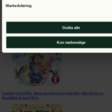
Markedsføring
Camilla Unger
Mia, Mons og pusen Per
Lest av:
Benedikte Kruse
199
Godta alle
kr
Kun nødvendige
Camilla Unger
Mia, Mons og prinsessen som ikke ville le
Lest av:
Benedikte Kruse
199
kr