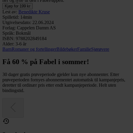
her og lytte til den i Fabel-appen.
Kjøp for 199 kr
Lest av
:
Benedikte Kruse
Spilletid
:
14min
Utgivelsesdato
:
22.06.2024
Forlag
:
Cappelen Damm AS
Språk
:
Bokmål
ISBN
:
9788202849184
Alder
:
3-6 år
Barn
Romaner og fortellinger
Bildebøker
Familie
Sjørøvere
Få 60 % på Fabel i sommer!
30 dager gratis prøveperiode gjelder kun nye abonnenter. Etter
prøveperioden fornyes abonnementet automatisk til kampanjepris,
deretter til ordinær pris etter endt kampanjeperiode. Helt uten
bindingstid.