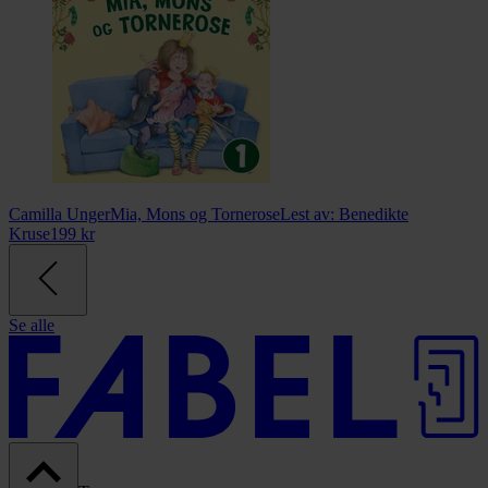
Camilla Unger
Mia, Mons og Tornerose
Lest av:
Benedikte
Kruse
199
kr
Se alle