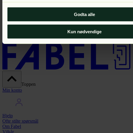
140
kr
/mnd i 2 mnd
Veil. 349 kr /mnd
Godta alle
Prøv gratis
Kun nødvendige
Toppen
Min konto
Hjelp
Ofte stilte spørsmål
Om Fabel
Vilkår