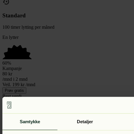
Standard
100 timer lytting per måned
En lytter
60
%
Kampanje
80
kr
/mnd i 2 mnd
Veil. 199 kr /mnd
Prøv gratis
Best verdi
Duo
Samtykke
Detaljer
Del lyttegleden og lytt mer