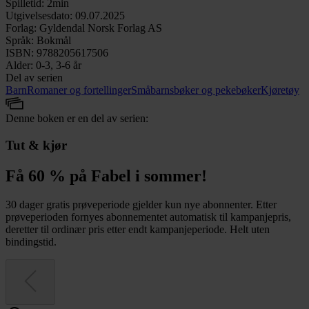
Spilletid
:
2min
Utgivelsesdato
:
09.07.2025
Forlag
:
Gyldendal Norsk Forlag AS
Språk
:
Bokmål
ISBN
:
9788205617506
Alder
:
0-3, 3-6 år
Del av serien
Barn
Romaner og fortellinger
Småbarnsbøker og pekebøker
Kjøretøy
Denne boken er en del av serien:
Tut & kjør
Få 60 % på Fabel i sommer!
30 dager gratis prøveperiode gjelder kun nye abonnenter. Etter
prøveperioden fornyes abonnementet automatisk til kampanjepris,
deretter til ordinær pris etter endt kampanjeperiode. Helt uten
bindingstid.