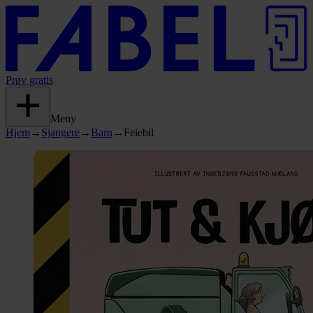
Prøv gratis
Meny
Hjem
→
Sjangere
→
Barn
→
Feiebil