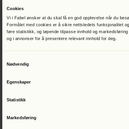
To lyttere av gangen
Cookies
Vi i Fabel ønsker at du skal få en god opplevelse når du bes
Formålet med cookies er å sikre nettstedets funksjonalitet og
60
%
føre statistikk, og løpende tilpasse innhold og markedsføring
Kampanje
og i annonser for å presentere relevant innhold for deg.
100
kr
/mnd i 2 mnd
Veil. 249 kr /mnd
Prøv gratis
Samtykkevalg
Nødvendig
Familie
Egenskaper
Del lyttegleden med familien
Tre lyttere av gangen
Statistikk
Markedsføring
60
%
Kampanje