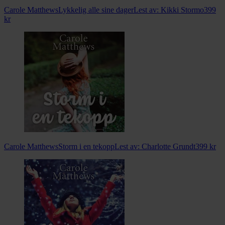
Carole Matthews
Lykkelig alle sine dager
Lest av:
Kikki Stormo
399
kr
Carole Matthews
Storm i en tekopp
Lest av:
Charlotte Grundt
399
kr