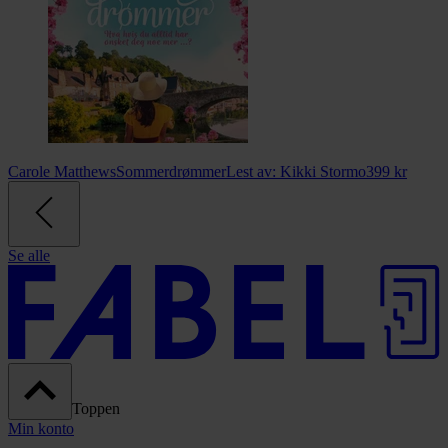
Carole Matthews
Sommerdrømmer
Lest av:
Kikki Stormo
399
kr
Se alle
Toppen
Min konto