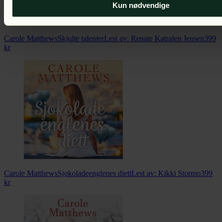
Kun nødvendige
Carole Matthews
Skjulte talenter
Lest av:
Renate Katralen Jensen
399
kr
Carole Matthews
Sjokoladeenglenes diett
Lest av:
Kikki Stormo
399
kr