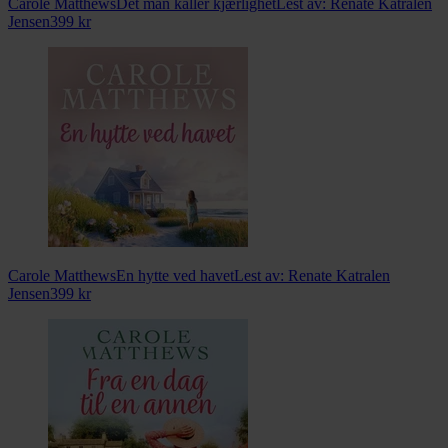
Carole Matthews
Det man kaller kjærlighet
Lest av:
Renate Katralen
Jensen
399
kr
Carole Matthews
En hytte ved havet
Lest av:
Renate Katralen
Jensen
399
kr