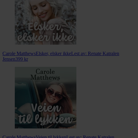
Carole Matthews
Elsker, elsker ikke
Lest av:
Renate Katralen
Jensen
399
kr
Carole Matthews
Veien til lykken
Lest av:
Renate Katralen