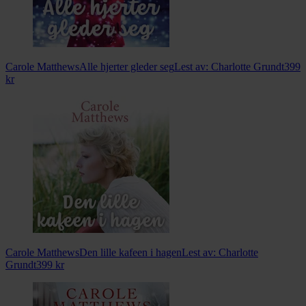
Carole Matthews
Alle hjerter gleder seg
Lest av:
Charlotte Grundt
399
kr
Carole Matthews
Den lille kafeen i hagen
Lest av:
Charlotte
Grundt
399
kr