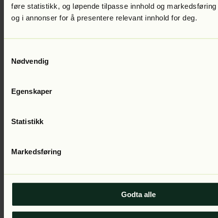
føre statistikk, og løpende tilpasse innhold og markedsføring
kr
og i annonser for å presentere relevant innhold for deg.
Samtykkevalg
Nødvendig
Egenskaper
Statistikk
Carole Matthews
Et nytt hjem
Lest av:
Inger Gundersen
399
kr
Markedsføring
Godta alle