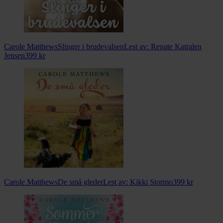
Carole Matthews
Slinger i brudevalsen
Lest av:
Renate Katralen
Jensen
399
kr
Carole Matthews
De små gleder
Lest av:
Kikki Stormo
399
kr