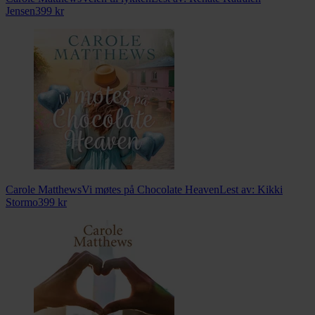
Jensen
399
kr
Carole Matthews
Vi møtes på Chocolate Heaven
Lest av:
Kikki
Stormo
399
kr