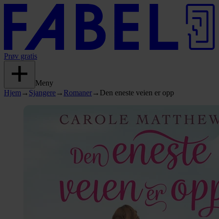
Prøv gratis
Meny
Hjem
→
Sjangere
→
Romaner
→
Den eneste veien er opp