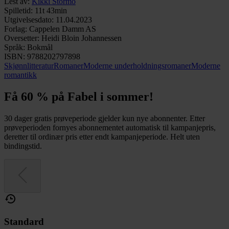
Lest av
:
Kikki Stormo
Spilletid
:
11t 43min
Utgivelsesdato
:
11.04.2023
Forlag
:
Cappelen Damm AS
Oversetter
:
Heidi Bloin Johannessen
Språk
:
Bokmål
ISBN
:
9788202797898
Skjønnlitteratur
Romaner
Moderne underholdningsromaner
Moderne
romantikk
Få 60 % på Fabel i sommer!
30 dager gratis prøveperiode gjelder kun nye abonnenter. Etter
prøveperioden fornyes abonnementet automatisk til kampanjepris,
deretter til ordinær pris etter endt kampanjeperiode. Helt uten
bindingstid.
Standard