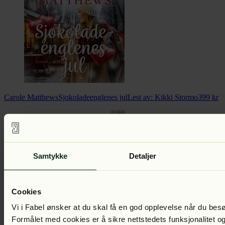
Carole Matthews
Sjokoladeenglenes jul
Lest av:
Kikki Stormo
399
kr
Samtykke
Detaljer
Cookies
Vi i Fabel ønsker at du skal få en god opplevelse når du bes
Formålet med cookies er å sikre nettstedets funksjonalitet og
Carole Matthews
Når du minst venter det
Lest av:
Kikki Stormo
399