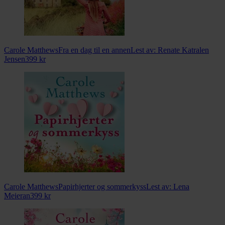
Carole Matthews
Fra en dag til en annen
Lest av:
Renate Katralen
Jensen
399
kr
Carole Matthews
Papirhjerter og sommerkyss
Lest av:
Lena
Meieran
399
kr