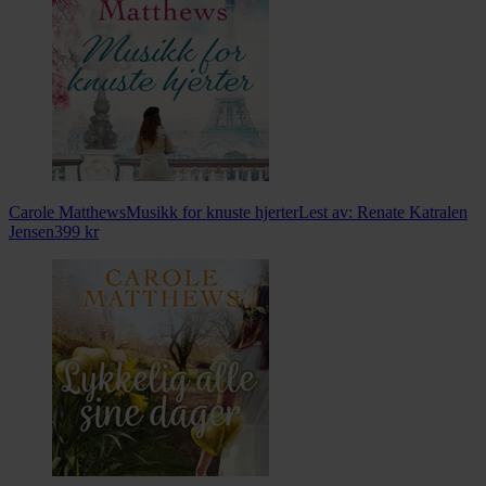
Carole Matthews
Musikk for knuste hjerter
Lest av:
Renate Katralen
Jensen
399
kr