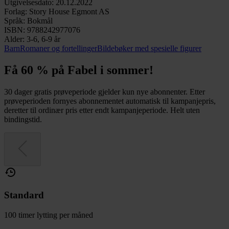
Utgivelsesdato
:
20.12.2022
Forlag
:
Story House Egmont AS
Språk
:
Bokmål
ISBN
:
9788242977076
Alder
:
3-6, 6-9 år
Barn
Romaner og fortellinger
Bildebøker med spesielle figurer
Få 60 % på Fabel i sommer!
30 dager gratis prøveperiode gjelder kun nye abonnenter. Etter
prøveperioden fornyes abonnementet automatisk til kampanjepris,
deretter til ordinær pris etter endt kampanjeperiode. Helt uten
bindingstid.
Standard
100 timer lytting per måned