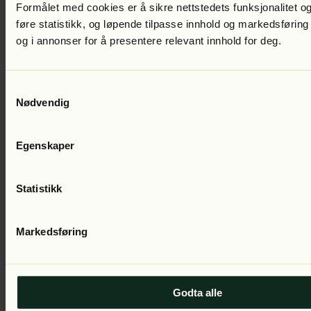
Kampanje
Formålet med cookies er å sikre nettstedets funksjonalitet og
100
kr
føre statistikk, og løpende tilpasse innhold og markedsføring
/mnd i 2 mnd
Veil. 249 kr /mnd
og i annonser for å presentere relevant innhold for deg.
Prøv gratis
Samtykkevalg
Familie
Nødvendig
Del lyttegleden med familien
Egenskaper
Tre lyttere av gangen
Statistikk
60
%
Kampanje
Markedsføring
140
kr
/mnd i 2 mnd
Veil. 349 kr /mnd
Prøv gratis
Godta alle