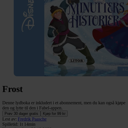
Frost
Denne lydboka er inkludert i et abonnement, men du kan også kjøpe
den og lytte til den i Fabel-appen.
Prøv 30 dager gratis
Kjøp for 99 kr
Lest av
:
Fredrik Paasche
Spilletid
:
1t 14min