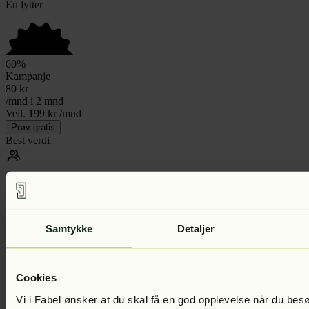
En lytter
60
%
Kampanje
80
kr
/mnd i 2 mnd
Veil. 199 kr /mnd
Prøv gratis
Best verdi
Duo
Del lyttegleden og lytt mer
Samtykke
Detaljer
To lyttere av gangen
Cookies
60
%
Vi i Fabel ønsker at du skal få en god opplevelse når du bes