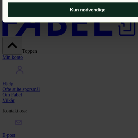
Kun nødvendige
Toppen
Min konto
Hjelp
Ofte stilte spørsmål
Om Fabel
Vilkår
Kontakt oss:
E-post