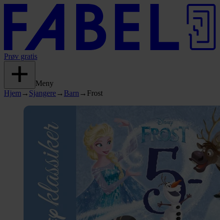
Prøv gratis
Meny
Hjem
→
Sjangere
→
Barn
→
Frost