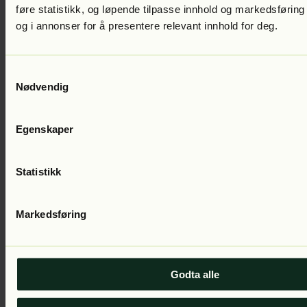
føre statistikk, og løpende tilpasse innhold og markedsføring
og i annonser for å presentere relevant innhold for deg.
Toppen
Min konto
Samtykkevalg
Nødvendig
Hjelp
Ofte stilte spørsmål
Egenskaper
Om Fabel
Vilkår
Statistikk
Kontakt oss:
Markedsføring
E-post
Personvern
Informasjonskapsler
Godta alle